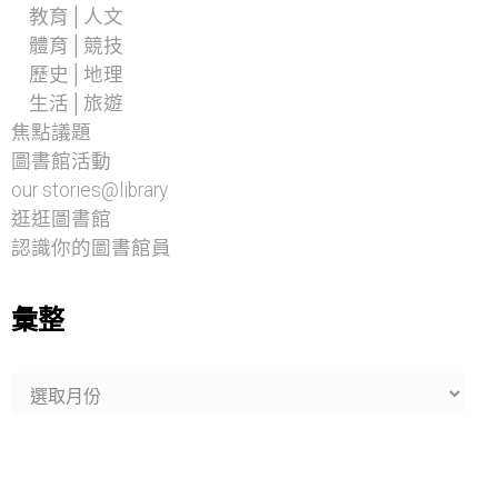
教育│人文
體育│競技
歷史│地理
生活│旅遊
焦點議題
圖書館活動
our stories@library
逛逛圖書館
認識你的圖書館員
彙整
彙
整