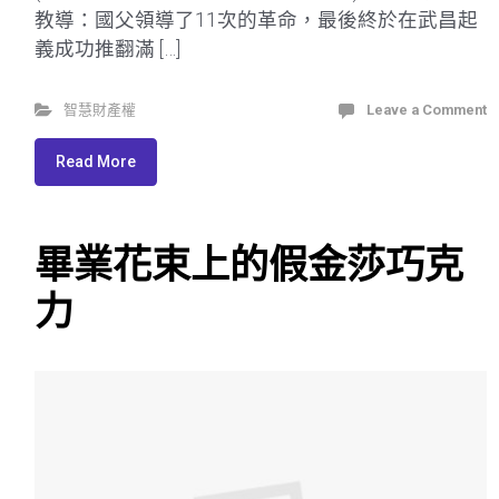
教導：國父領導了11次的革命，最後終於在武昌起
義成功推翻滿 […]
智慧財產權
Leave a Comment
Read More
畢業花束上的假金莎巧克
力