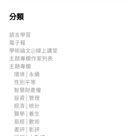
分類
語言學習
電子報
學術論文@線上講堂
主題專欄作家列表
主題專欄
環境│永續
性別平等
智慧財產權
投資│管理
經濟│統計
醫學│養生
易經│數術
書評│影評