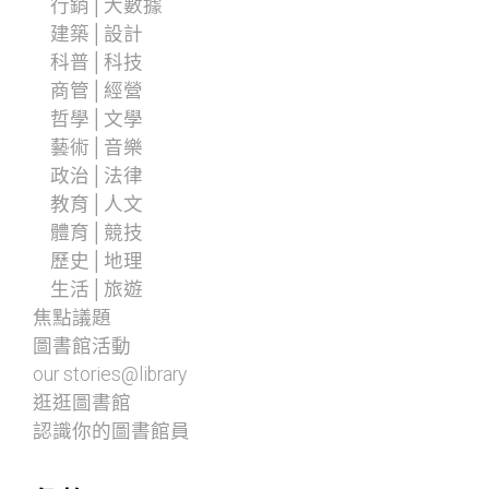
行銷│大數據
建築│設計
科普│科技
商管│經營
哲學│文學
藝術│音樂
政治│法律
教育│人文
體育│競技
歷史│地理
生活│旅遊
焦點議題
圖書館活動
our stories@library
逛逛圖書館
認識你的圖書館員