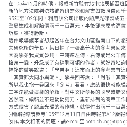
在105年12月的時候，報載新竹縣竹北市北辰補習
新竹地方法院判決該補習班需依和解書如數賠償兩千
95年至102年間，利用該公司出版的題庫光碟製成五
警局達成和解賠償兩千一百萬元，事後卻未履約清償
訴訟，獲得勝訴。
這件報導讓筆者想起當年在台北文山區指南山下的悠
文研究所的學長，某日抱了一疊高普考的參考書回來
因為學弟我資質魯鈍，平時連左傳、右傳或是公羊傳
搖身一變、升級成了有稿酬可領的作者，就好奇地詢
神祕的微笑說道：「學弟啊！這市面上的參考書有這
「其實都大同小異呢。」學長回答說：「對啦！其實
所以我也抱一疊回來『參考』看看，應該很快就能編
二字還能做這樣的解釋，對中文所學長的國學造詣又
當然囉，編輯並不是動動剪刀、重新排列的簡單工作
方式侵害了題庫光碟的著作權，就得付出兩千一百萬
(相關報導請參考105年12月11日自由時報第A12版
(如有本文相關的問題，請e-mail至ipotaichung@tipo.gov