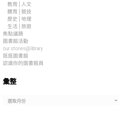
教育│人文
體育│競技
歷史│地理
生活│旅遊
焦點議題
圖書館活動
our stories@library
逛逛圖書館
認識你的圖書館員
彙整
彙
整