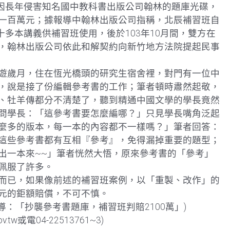
班因長年侵害知名國中教科書出版公司翰林的題庫光碟，
一百萬元；據報導中翰林出版公司指稱，北辰補習班自
十多本講義供補習班使用，後於103年10月間，雙方在
，翰林出版公司依此和解契約向新竹地方法院提起民事
遊歲月，住在恆光橋頭的研究生宿舍裡，對門有一位中
，說是接了份編輯參考書的工作；筆者頓時肅然起敬，
、牡羊傳都分不清楚了，聽到精通中國文學的學長竟然
問學長：「這參考書要怎麼編哪？」只見學長嘴角泛起
麼多的版本，每一本的內容都不一樣嗎？」筆者回答：
這些參考書都有互相『參考』，免得漏掉重要的題型；
出一本來~~」筆者恍然大悟，原來參考書的「參考」
佩服了許多。
而已，如果像前述的補習班案例，以「重製、改作」的
元的鉅額賠償，不可不慎。
報導：「抄襲參考書題庫，補習班判賠2100萬」)
.tw或電04-22513761~3)