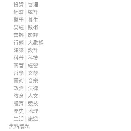
投資│管理
經濟│統計
醫學│養生
易經│數術
書評│影評
行銷│大數據
建築│設計
科普│科技
商管│經營
哲學│文學
藝術│音樂
政治│法律
教育│人文
體育│競技
歷史│地理
生活│旅遊
焦點議題