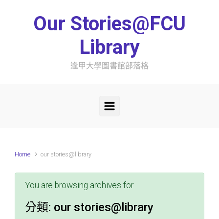
Skip to main content
Our Stories@FCU
Library
逢甲大學圖書館部落格
Home
our stories@library
You are browsing archives for
分類:
our stories@library