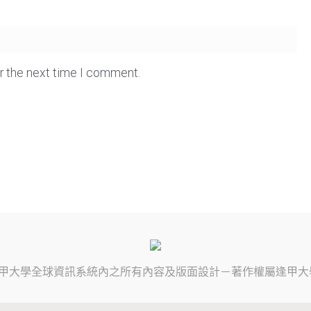
or the next time I comment.
甲大學
全球資訊系統內之所有內容及版面設計－著作權屬
逢甲大