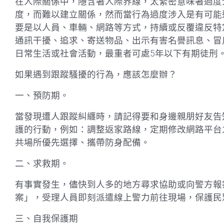
在人際關係中，隱含著人際界線，太緊密意味著過度
度，而難以建立關係，然而當行為過度涉入是有可能
要是以人員、車輛、網路等方式，持續或反覆違反特
通訊干擾、追求、寄送物品、出示有害名譽訊息、冒
日常生活或社會活動，最重者可處5年以下有期徒刑
如果遇到跟蹤騷擾的行為，應該怎麼辦？
一、預防期。
當發現遭人跟蹤糾纏時，請記得要和身邊親朋好友告
護的行動，例如：調整返家路線，定期修改網路平台
共場所優先選擇、攜帶防身配備。
二、求救期。
有事實發生，儘快到人多的地方尋求協助或向警方報案
案」，受理人員即刻派遣線上警力前往現場，保護民
三、自我保護期