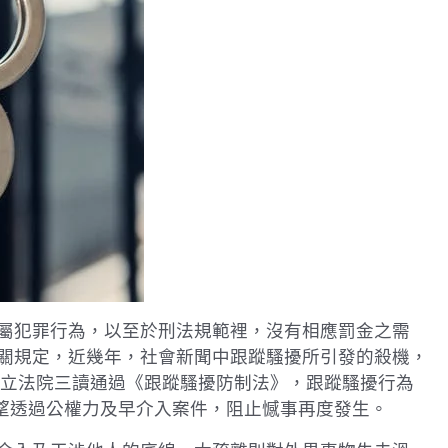
屬犯罪行為，以至於刑法規範裡，沒有相應罰金之需
關規定，近幾年，社會新聞中跟蹤騷擾所引發的殺機，
 月立法院三讀通過《跟蹤騷擾防制法》，跟蹤騷擾行為
期望透過公權力及早介入案件，阻止憾事再度發生。