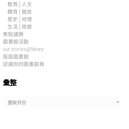
教育│人文
體育│競技
歷史│地理
生活│旅遊
焦點議題
圖書館活動
our stories@library
逛逛圖書館
認識你的圖書館員
彙整
彙
整