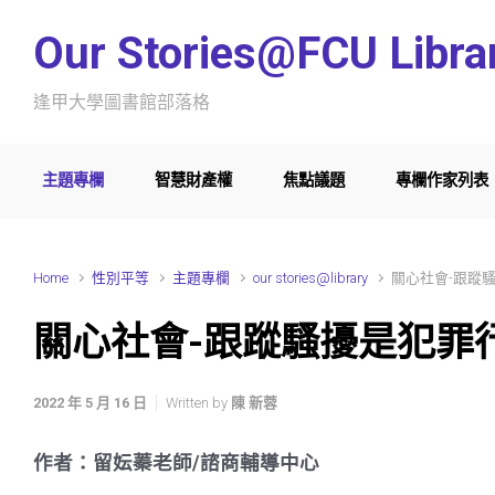
Skip to main content
Our Stories@FCU Libra
逢甲大學圖書館部落格
主題專欄
智慧財產權
焦點議題
專欄作家列表
Home
性別平等
主題專欄
our stories@library
關心社會-跟蹤
關心社會-跟蹤騷擾是犯罪
2022 年 5 月 16 日
Written by
陳 新蓉
作者：留妘蓁老師/諮商輔導中心