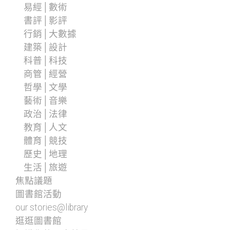
易經│數術
書評│影評
行銷│大數據
建築│設計
科普│科技
商管│經營
哲學│文學
藝術│音樂
政治│法律
教育│人文
體育│競技
歷史│地理
生活│旅遊
焦點議題
圖書館活動
our stories@library
逛逛圖書館