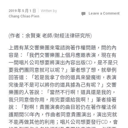
2019 年 5 月 1 日
Written by
Leave a Comment
Chang Chiao Pien
(作者：余賢東 老師/財經法律研究所)
上週有某交響樂團來電諮詢著作權問題，問的內
容是：「我們交響樂團上個月應邀表演，現在有
一間唱片公司想要將演出內容出版CD，是不是只
要我們團同意就可以呢？」筆者想了想，就舉例
回答道：「若是我拿了你的道具來變魔術，表演
完後是不是可以將你的道具據為己有呢？」交響
樂團的人答說：「當然不行啊！道具還是我的，
我只同意借你用，用完要還給我啊！」筆者接著
說：「對啊！貴團演奏的曲目若仍在著作權法保
護期間50年內，作曲者同意貴團演出，演出完就
不能再做其他的利用；唱片公司想要發行CD，會