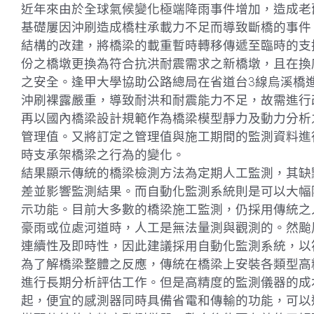
近年來由於全球氣候變化極端降雨事件增加，造成老
基礎屢因沖刷造成橋柱承載力不足而導致斷橋的事件
結構的改建，將橋梁的載重暫時轉移傳遞至臨時的支
份之橋墩更換為符合抗洪耐震需求之新橋墩，且在換
之安全。逢甲大學協助公路總局在省道台3線烏溪橋
沖刷裸露嚴重，導致耐洪和耐震能力不足，故需進行
再以國內橋梁設計規範作為橋梁模型靜力及動力分析
管理值。又將訂定之管理值與施工期間的監測資料進
時支承架橋梁之行為的變化。
結果顯示傳統的橋梁檢測方法為定期人工監測，其缺
差並影響監測結果。而自動化監測系統則是可以大幅
示功能。目前大多數的橋梁施工監測，仍採用傳統之
豪雨或位處河道時，人工是無法量測與觀測的。然颱
連續性及即時性，因此建議採用自動化監測系統，以
為了解橋梁整體之反應，傳統在橋梁上安裝各類型高
進行長期分析評估工作。但是高精度的監測儀器的成
起，便宜的感測器同時具備省電和傳輸的功能，可以