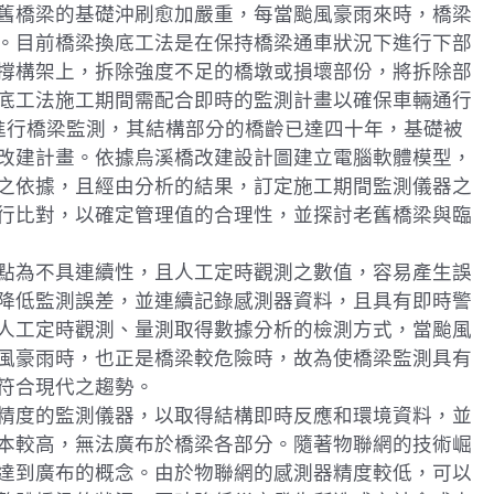
舊橋梁的基礎沖刷愈加嚴重，每當颱風豪雨來時，橋梁
。目前橋梁換底工法是在保持橋梁通車狀況下進行下部
撐構架上，拆除強度不足的橋墩或損壞部份，將拆除部
底工法施工期間需配合即時的監測計畫以確保車輛通行
進行橋梁監測，其結構部分的橋齡已達四十年，基礎被
改建計畫。依據烏溪橋改建設計圖建立電腦軟體模型，
之依據，且經由分析的結果，訂定施工期間監測儀器之
行比對，以確定管理值的合理性，並探討老舊橋梁與臨
點為不具連續性，且人工定時觀測之數值，容易產生誤
降低監測誤差，並連續記錄感測器資料，且具有即時警
人工定時觀測、量測取得數據分析的檢測方式，當颱風
風豪雨時，也正是橋梁較危險時，故為使橋梁監測具有
符合現代之趨勢。
精度的監測儀器，以取得結構即時反應和環境資料，並
本較高，無法廣布於橋梁各部分。隨著物聯網的技術崛
達到廣布的概念。由於物聯網的感測器精度較低，可以