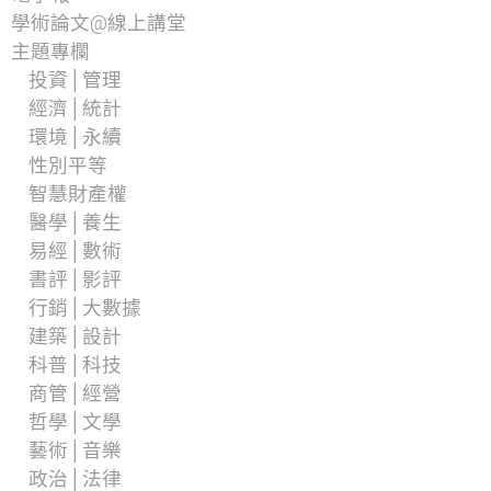
學術論文@線上講堂
主題專欄
投資│管理
經濟│統計
環境│永續
性別平等
智慧財產權
醫學│養生
易經│數術
書評│影評
行銷│大數據
建築│設計
科普│科技
商管│經營
哲學│文學
藝術│音樂
政治│法律