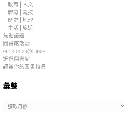
教育│人文
體育│競技
歷史│地理
生活│旅遊
焦點議題
圖書館活動
our stories@library
逛逛圖書館
認識你的圖書館員
彙整
彙
整