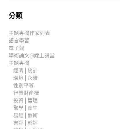
分類
主題專欄作家列表
語言學習
電子報
學術論文@線上講堂
主題專欄
經濟│統計
環境│永續
性別平等
智慧財產權
投資│管理
醫學│養生
易經│數術
書評│影評