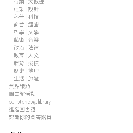
行銷│大數據
建築│設計
科普│科技
商管│經營
哲學│文學
藝術│音樂
政治│法律
教育│人文
體育│競技
歷史│地理
生活│旅遊
焦點議題
圖書館活動
our stories@library
逛逛圖書館
認識你的圖書館員