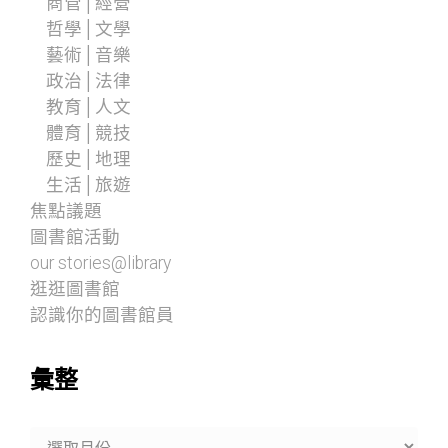
商管│經營
哲學│文學
藝術│音樂
政治│法律
教育│人文
體育│競技
歷史│地理
生活│旅遊
焦點議題
圖書館活動
our stories@library
逛逛圖書館
認識你的圖書館員
彙整
彙