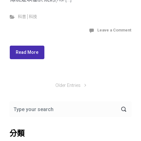
科普│科技
Leave a Comment
Read More
Older Entries
分類