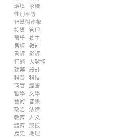
環境│永續
性別平等
智慧財產權
投資│管理
醫學│養生
易經│數術
書評│影評
行銷│大數據
建築│設計
科普│科技
商管│經營
哲學│文學
藝術│音樂
政治│法律
教育│人文
體育│競技
歷史│地理