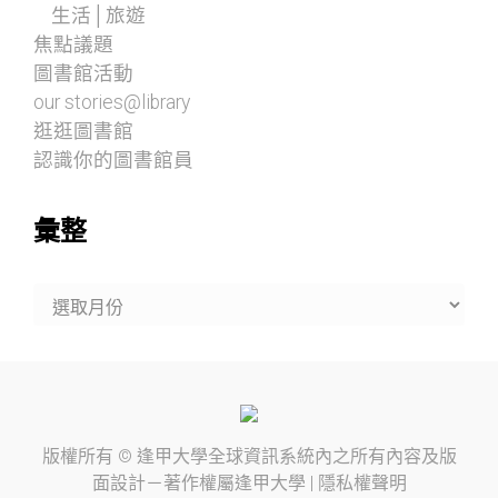
生活│旅遊
焦點議題
圖書館活動
our stories@library
逛逛圖書館
認識你的圖書館員
彙整
彙
整
版權所有 ©
逢甲大學
全球資訊系統內之所有內容及版
面設計－著作權屬
逢甲大學
|
隱私權聲明