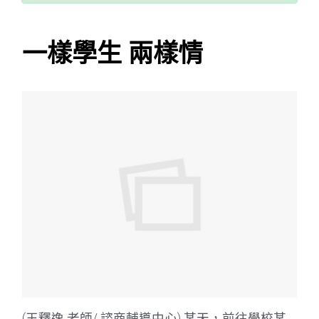
一樣學生 兩樣情
(王釋逸 老師/ 諮商輔導中心) 某天，前往學校某