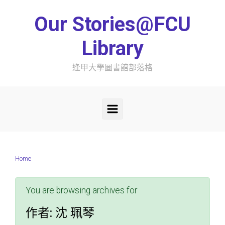
Skip to main content
Our Stories@FCU
Library
逢甲大學圖書館部落格
Home
You are browsing archives for
作者:
沈 珮琴