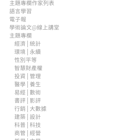
主題專欄作家列表
語言學習
電子報
學術論文@線上講堂
主題專欄
經濟│統計
環境│永續
性別平等
智慧財產權
投資│管理
醫學│養生
易經│數術
書評│影評
行銷│大數據
建築│設計
科普│科技
商管│經營