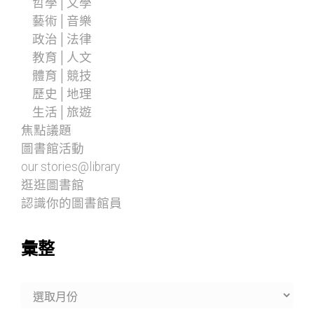
哲學│文學
藝術│音樂
政治│法律
教育│人文
體育│競技
歷史│地理
生活│旅遊
焦點議題
圖書館活動
our stories@library
逛逛圖書館
認識你的圖書館員
彙整
彙
整