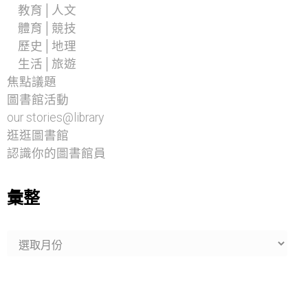
教育│人文
體育│競技
歷史│地理
生活│旅遊
焦點議題
圖書館活動
our stories@library
逛逛圖書館
認識你的圖書館員
彙整
彙
整