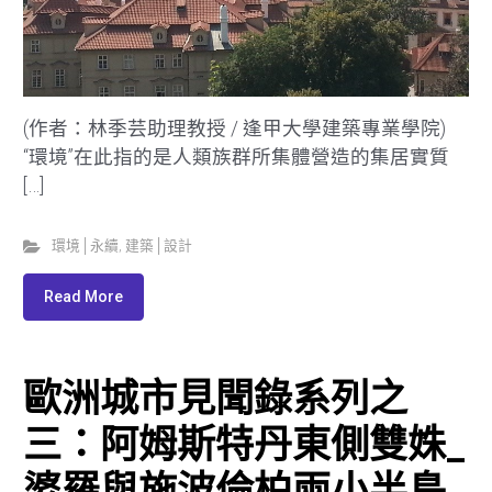
(作者：林季芸助理教授 / 逢甲大學建築專業學院)
“環境”在此指的是人類族群所集體營造的集居實質
[…]
環境│永續
,
建築│設計
Read More
歐洲城市見聞錄系列之
三：阿姆斯特丹東側雙姝_
婆羅與施波倫柏兩小半島