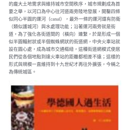
的龐大土地需求與維持城市空間秩序，城市規劃成為首
要之舉，以河口為中心往河道兩旁陸地發展，開鑿四條
似同心半圓的運河（
），最外一條的運河還有防衛
canal
（類似護城河）與水處理功能；沿著運河兩旁就是街
道，為了強化各街道間的（橫向）連繫，於是形成一個
似半圓輻射狀或半個蜘蛛網狀的街道網，中央火車站就
設在圓心處，成為城市交通樞紐，這種街道網模式使居
民們從各個地點到達火車站的距離都相差不遠；這樣的
形式與規模一直維持到十九世紀才再往外擴張，今稱之
為傳統城區。