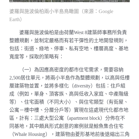
婆羅與施波倫柏兩小半島鳥瞰圖（來源：
Google
）
Earth
婆羅與施波倫柏是由荷蘭
建築師事務所負責
West 8
整體規劃，並制定嚴格而有若干彈性的土地開發規則，
包括：街道、綠地、停車、私有空地、樓層高度、基地
寬度等，採取的策略有
：
（一）為因應高密度的都市住宅需求，需要容納
居住單元，將兩小半島作為整體規劃，以高與低樓
2,500
層建築物並置，並將多樣化（
）包括：住戶組
diversity
成（例如，單身、頂客族、高與低收入家庭、中產階級
等）、住宅面積（不同大小）、與住宅類型（有街屋、
公寓－樓中樓、分層分戶等）實現在這處現代化都市地
區，計有：三處大型公寓（
）分佈在不
apartment block
同基地，
其中
頗具形式創意的案例就是鯨魚集合住宅
（
g
），建築物由菱形基地前後退縮出三角
Whale Housin