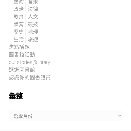
藝術│音樂
政治│法律
教育│人文
體育│競技
歷史│地理
生活│旅遊
焦點議題
圖書館活動
our stories@library
逛逛圖書館
認識你的圖書館員
彙整
彙
整