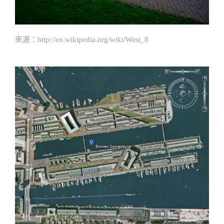
來源：
http://en.wikipedia.org/wiki/West_8