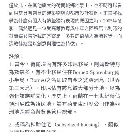
僅於此，在其他廣大的荷蘭城鄉地景上，也不時可以看
到相當具有創意的建築物與與都市設計案例。正當我找
尋為什麼荷蘭人有這些獨特表現的原因之時，
年冬
2005
季，偶然遇見一位受高等教育與中年之際移居比利時的
荷蘭婦女告訴我的答案是「多數的荷蘭人為清教徒，而
清教徒總是以創意與理性為特徵」。
註解：
當今，荷蘭境內有許多印尼移民，阿姆斯特丹
1.
為數最多，有不少移民住在
o
兩
Borne
Sporenburg
小半島，
o
之
名即取自今之婆羅洲島（世界
Borne
第三大島），印尼佔有該島較大部分土地，以為
強化該族群文化。歷史上，荷蘭在十七世紀時佔
領印尼成為殖民地，設有荷蘭東印度公司作為亞
洲地區經商與貿易管理總部。
或稱為輔助住宅（
），類似
2.
subsidized housing