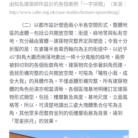
由知名建築師所設計的各個案例「一字排開」（來源：
）
http://www.cabe.org.uk/case-studies/borneo-sporenburg
（二）以都市設計塑造兩小半島空間形式，整體地
區的虛體－包括公共開放空間：街道、綠地等與私有空
地，充分藉由實體－建築物完整界定與塑造；令我十分
折服的是：在婆羅半島東西軸向為主的街道中，以近乎
5
°斜角
大膽而俐落地劃出一條十分寬敞的綠地，兩旁
4
被斜切到的各個街廓角地，建築物完全依著
斜角而建，
造就形構完整的
公共開放空間，可喻為「犧牲小我，成
全大我」的具體作為。
不僅虛體形構完整，所有建築物
體的角色扮演亦相當清晰，各個區塊基地明確訂定建築
物形式類型，包括：樓層數及高度、基地尺度、立面風
格等，所以，可清楚地讀出三處大塊體集合住宅為主
角，其他眾多而整齊並列的低樓層街屋為背景，達到
「眾星拱月」的效果。