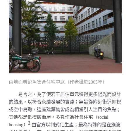
由地面看鯨魚集合住宅中庭（作者攝於
年）
2005
易言之，為了使若干居住單元獲得更多陽光而設計
的結果，以符合永續發展的實踐；無論從附近街道仰視
或空中鳥瞰，這座建築物皆成為相當引人注目的焦點；
其他都是低樓層街屋，多數作為社會住宅（
social
2
）
由官方以制式化生產；最為特殊的是在施波
housing