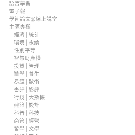
語言學習
電子報
學術論文@線上講堂
主題專欄
經濟│統計
環境│永續
性別平等
智慧財產權
投資│管理
醫學│養生
易經│數術
書評│影評
行銷│大數據
建築│設計
科普│科技
商管│經營
哲學│文學