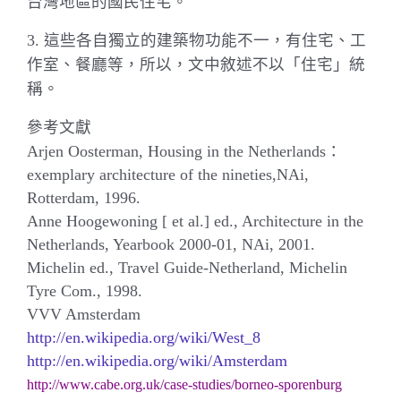
台灣地區的國民住宅。
這些各自獨立的建築物功能不一，有住宅、工
3.
作室、餐廳等，所以，文中敘述不以「住宅」統
稱。
參考文獻
：
Arjen Oosterman, Housing in the Netherlands
exemplary architecture of the nineties,
NAi,
Rotterdam
, 1996.
Anne Hoogewoning [ et al.] ed., Architecture in the
Netherlands
, Yearbook 2000-01, NAi, 2001.
Michelin ed., Travel Guide-Netherland, Michelin
Tyre Com., 1998.
VVV Amsterdam
http://en.wikipedia.org/wiki/West_8
http://en.wikipedia.org/wiki/Amsterdam
http://www.cabe.org.uk/case-studies/borneo-sporenburg