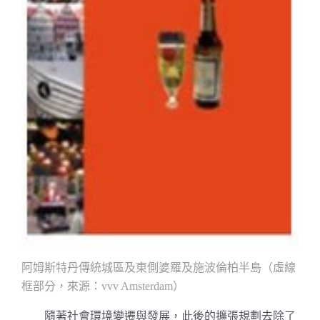
阿姆斯特丹傳統城區及東側婆羅及施波倫柏半島（虛線
框部分，來源：
）
vvv Amsterdam
隨著社會環境變遷與發展，此後的擴張規劃去除了