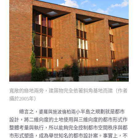
寬敞的綠地兩旁，建築物完全依著
斜角基地而建
（作者
攝於
年）
2005
總言之，
半島之規劃就是都市
婆羅與施波倫柏兩小
設計，將二維向度的土地使用與三維向度的都市形式作
整體考量與執行，所以能夠完全控制都市空間秩序與都
市形式塑造，成為舉世知名的都市設計案。事實上，不