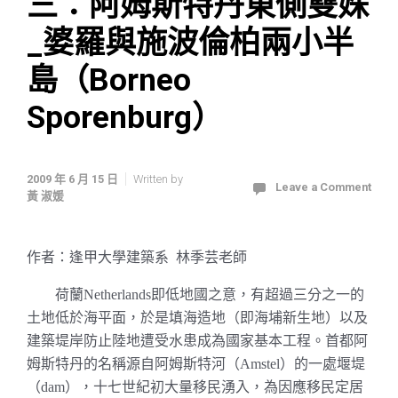
三：阿姆斯特丹東側雙姝
_婆羅與施波倫柏兩小半
島（Borneo
Sporenburg）
2009 年 6 月 15 日
Written by
Leave a Comment
黃 淑媛
作者：逢甲大學建築系 林季芸老師
荷蘭
即低地國之意，有超過三分之一的
Netherlands
土地低於海平面，於是填海造地（即海埔新生地）以及
建築堤岸防止陸地遭受水患成為國家基本工程。首都阿
姆斯特丹的名稱源自阿姆斯特河（
）的一處堰堤
Amstel
（
），十七世紀初大量移民湧入，為因應移民定居
dam