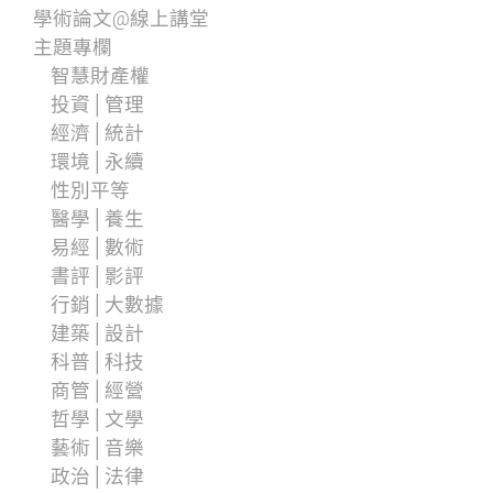
學術論文@線上講堂
主題專欄
智慧財產權
投資│管理
經濟│統計
環境│永續
性別平等
醫學│養生
易經│數術
書評│影評
行銷│大數據
建築│設計
科普│科技
商管│經營
哲學│文學
藝術│音樂
政治│法律