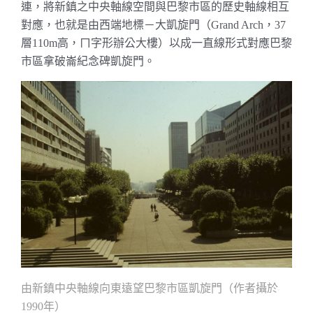
連，將新鎮之中央軸線空間與巴黎市區的歷史軸線相互
對應，也就是由西端地標－大凱旋門（
，
Grand Arch
37
層
高，ㄇ字形辦公大樓）以成一直線形式對應巴黎
110m
市區拿破崙紀念碑凱旋門。
由新鎮中央軸線向東遠望巴黎市區凱旋門（作者攝於
年）
1990