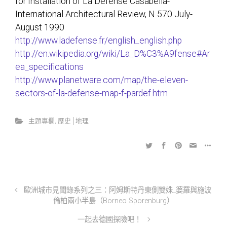
for Installation of La Défense Casabella-
International Architectural Review, N 570 July-
August 1990
http://www.ladefense.fr/english_english.php
http://en.wikipedia.org/wiki/La_D%C3%A9fense#Ar
ea_specifications
http://www.planetware.com/map/the-eleven-
sectors-of-la-defense-map-f-pardef.htm
主題專欄
,
歷史│地理
歐洲城市見聞錄系列之三：阿姆斯特丹東側雙姝_婆羅與施波
倫柏兩小半島（Borneo Sporenburg）
一起去德國探險吧！