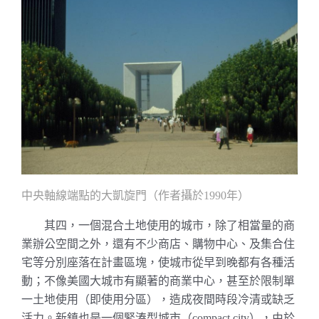
中央軸線端點的大凱旋門（作者攝於
年）
1990
其四，一個混合土地使用的城市，除了相當量的商
業辦公空間之外，還有不少商店、購物中心、及集合住
宅等分別座落在計畫區塊，使城市從早到晚都有各種活
動；不像美國大城市有顯著的商業中心，甚至於限制單
一土地使用（即使用分區），造成夜間時段冷清或缺乏
活力。新鎮也是一個緊湊型城市（
），由於
compact city