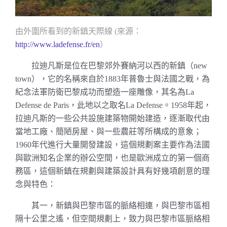
由外圍所看到的新鎮天際線
來源：
(
）
http://www.ladefense.fr/en
拉迪凡斯是位在巴黎郊外賽納河以西的新鎮（
new
），它的名稱來自於
年普魯士與法國之戰，為
town
1883
紀念法軍防衛巴黎成功而塑造一座雕像，其名為
La
，此地以之取名
。
年起，
Defense
de Paris
La Defense
1958
拉迪凡斯的一些公共設施建築物開始建造，逐漸取代由
當地工廠、簡陋房屋、與一些農莊等所構成的意象；
年代進行大量開發建設，這個規劃案主要作為法國
1960
與歐洲知名企業的辦公空間，也是歐洲成立的第一個商
務區，這個新鎮在規劃與建築設計具有好幾項創意的理
念與特色：
其一，新鎮與巴黎市區的脈絡相連，與巴黎市區相
隔
十公里
之遙，但空間規劃上，致力與巴黎市區脈絡相