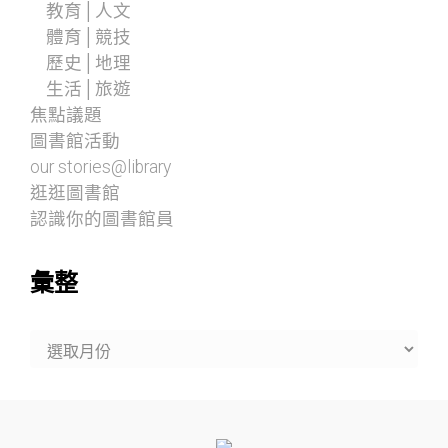
教育│人文
體育│競技
歷史│地理
生活│旅遊
焦點議題
圖書館活動
our stories@library
逛逛圖書館
認識你的圖書館員
彙整
彙
整