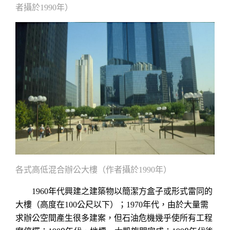
者攝於
年）
1990
各式高低混合辦公大樓（作者攝於
年）
1990
年代興建之建築物以簡潔方盒子或形式雷同的
1960
大樓（高度在
公尺
以下）；
年代，由於大量需
100
1970
求辦公空間產生很多建案，但石油危機幾乎使所有工程