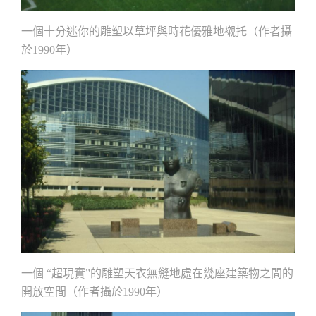
一個十分迷你的雕塑以草坪與時花優雅地襯托（作者攝
於
年）
1990
一個
超現實
的雕塑天衣無縫地處在幾座建築物之間的
“
”
開放空間（作者攝於
年）
1990