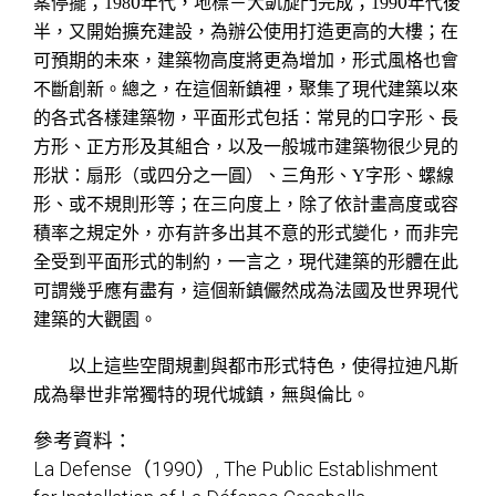
案停擺
；
0
年代，地標－大凱旋門完成
；
0
年代
後
198
199
半
，又開始擴充建設，為辦公使用打造更高的大樓；在
可預期的未來，建築物高度將更為增加，形式風格也會
不斷創新。總之，在這個新鎮裡，聚集了現代建築以來
的各式各樣建築物，平面形式包括：常見的口字形、長
方形、正方形及其組合，以及一般城市建築物很少見的
形狀：扇形（或四分之一圓）、三角形、
字形、螺線
Y
形、或不規則形等；在三向度上，除了依計畫高度或容
積率之規定外，亦有許多出其不意的形式變化，而非完
全受到平面形式的制約，一言之，現代建築的形體在此
可謂幾乎應有盡
有，
這個新鎮儼然成為法國及世界現代
建築的大觀園
。
以上這些空間規劃與都市形式特色，使得拉迪凡斯
成為舉世非常獨特的現代城鎮，無與倫比。
參考資料：
La Defense（1990）, The Public Establishment