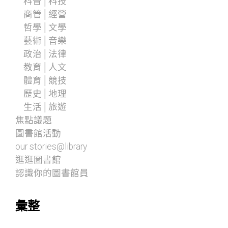
科普│科技
商管│經營
哲學│文學
藝術│音樂
政治│法律
教育│人文
體育│競技
歷史│地理
生活│旅遊
焦點議題
圖書館活動
our stories@library
逛逛圖書館
認識你的圖書館員
彙整