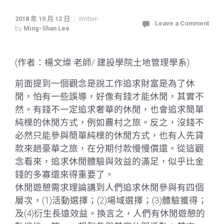
2018 年 10 月 12 日
Written
Leave a Comment
by
Ming-Shan Lee
(作者：楊文燦 老師/ 建設學院土地管理學系)
前面提到一個觀念是說工作追求財富是為了休
閒，怕有一些誤導，好像有錢才能休閒，其實不
然。有錢不一定追求奢華的休閒，也會追求簡單
純樸的休閒方式，例如農村之旅。反之，沒錢不
必然只能參與簡單純樸的休閒方式，也有人先貸
款來趟豪華之旅，在分期付款慢慢償還。從這觀
念看來，追求休閒體驗與效益的滿足，似乎比金
錢的多寡還來得重要了。
休閒遊憩需求理論講到人們追求休閒參與有四個
層次，(1)活動選擇；(2)場域選擇；(3)體驗獲得；
及(4)衍生長遠效益。換言之，人們有休閒遊憩的