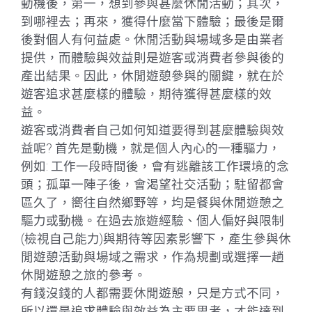
動機後，第一，想到參與甚麼休閒活動；其次，
到哪裡去；再來，獲得什麼當下體驗；最後是爾
後對個人有何益處。休閒活動與場域多是由業者
提供，而體驗與效益則是遊客或消費者參與後的
產出結果。因此，休閒遊憩參與的關鍵，就在於
遊客追求甚麼樣的體驗，期待獲得甚麼樣的效
益。
遊客或消費者自己如何知道要得到甚麼體驗與效
益呢? 首先是動機，就是個人內心的一種驅力，
例如: 工作一段時間後，會有逃離該工作環境的念
頭；孤單一陣子後，會渴望社交活動；駐留都會
區久了，嚮往自然鄉野等，均是餐與休閒遊憩之
驅力或動機。在過去旅遊經驗、個人偏好與限制
(檢視自己能力)與期待等因素影響下，產生參與休
閒遊憩活動與場域之需求，作為規劃或選擇一趟
休閒遊憩之旅的參考。
有錢沒錢的人都需要休閒遊憩，只是方式不同，
所以還是追求體驗與效益為主要思考，才能達到