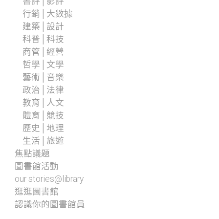
書評│影評
行銷│大數據
建築│設計
科普│科技
商管│經營
哲學│文學
藝術│音樂
政治│法律
教育│人文
體育│競技
歷史│地理
生活│旅遊
焦點議題
圖書館活動
our stories@library
逛逛圖書館
認識你的圖書館員