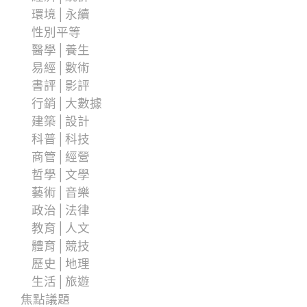
環境│永續
性別平等
醫學│養生
易經│數術
書評│影評
行銷│大數據
建築│設計
科普│科技
商管│經營
哲學│文學
藝術│音樂
政治│法律
教育│人文
體育│競技
歷史│地理
生活│旅遊
焦點議題