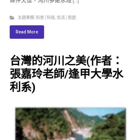
條件欠佳，河川多是水短 […]
主題專欄
,
科普│科技
,
生活│旅遊
Read More
台灣的河川之美(作者：
張嘉玲老師/逢甲大學水
利系)