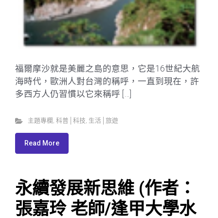
福爾摩沙就是美麗之島的意思，它是16世紀大航
海時代，歐洲人對台灣的稱呼，一直到現在，許
多西方人仍習慣以它來稱呼 […]
主題專欄
,
科普│科技
,
生活│旅遊
Read More
永續發展新思維 (作者：
張嘉玲 老師/逢甲大學水