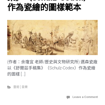
作為瓷繪的圖樣範本
(作者：余瓊宜 老師/歷史與文物研究所) 邁森瓷廠
以《舒爾茲手稿集》（Schulz-Codex）作為瓷繪
的圖樣 […]
藝術│音樂
Leave a Comment