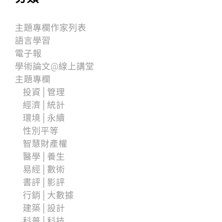
主題專欄作家列表
語言學習
電子報
學術論文@線上講堂
主題專欄
投資│管理
經濟│統計
環境│永續
性別平等
智慧財產權
醫學│養生
易經│數術
書評│影評
行銷│大數據
建築│設計
科普│科技