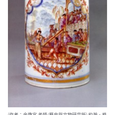
(作者：余瓊宜 老師/歷史與文物研究所) 約瀚．格