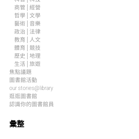
商管│經營
哲學│文學
藝術│音樂
政治│法律
教育│人文
體育│競技
歷史│地理
生活│旅遊
焦點議題
圖書館活動
our stories@library
逛逛圖書館
認識你的圖書館員
彙整