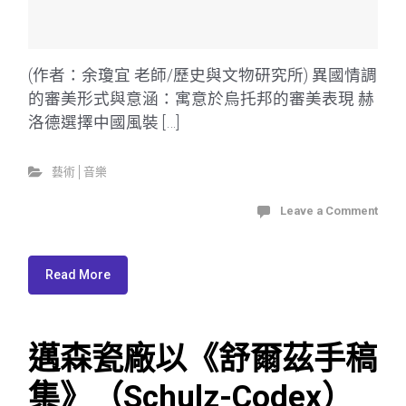
(作者：余瓊宜 老師/歷史與文物研究所) 異國情調
的審美形式與意涵：寓意於烏托邦的審美表現 赫
洛德選擇中國風裝 […]
藝術│音樂
Leave a Comment
Read More
邁森瓷廠以《舒爾茲手稿
集》（Schulz-Codex）