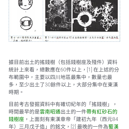
據目前出土的搖錢樹（包括錢樹座及殘件）資料
統計上來看，總數應在60件以上，[1] 在上述的分
布範圍中，主要以四川地區最集中，數量也最
多，至少出土了30餘件以上，大部分集中在東漢
時期。
目前考古發掘資料中有確切紀年的「搖錢樹」，
時間最早的是
雲南昭通
出土的一件
帶有紅砂石的
錢樹座
，上面刻有東漢章帝「建初九年（西元84
年）三月戊子造」的銘文，[2] 最晚的一件為
蜀漢