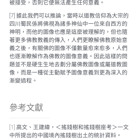
被接受，否則它便無法產生任何意義。
[7] 據此我們可以推論，當時以道教信仰為大宗的
四川蜀民係將佛視為諸多神仙中一位來自西方的
神明，而他的圖像也應是這麼被理解的，但也隨
著更多佛教教義的傳入，人們更瞭解佛教原始意
義之後，有關佛的圖像不僅數量愈來愈多，人們
也逐漸瞭解作為佛教的圖像意義。因此這樣的問
題並不是硬生生地去劃分屬佛教圖像或屬道教圖
像，而是一種從主動賦予圖像意義到更為深入的
漸變過程。
參考文獻
[1]
高文、王建緯，＜搖錢樹和搖錢樹座考＞一文
中所提出的中國境內搖錢樹出土的統計資料。