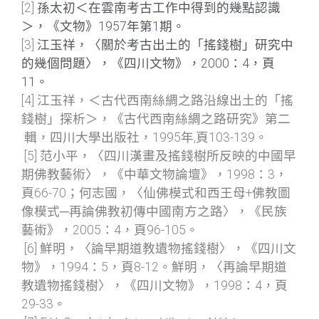
[2]
孫太初＜在雲南考古工作中得到的幾點認識
＞，《文物》1957年第1期。
[3]
江玉祥，〈關於考古出土的「搖錢樹」研究中
的幾個問題〉，《四川文物》，2000：4，頁
11。
[4]
江玉祥，＜古代西南絲綢之路沿線出土的「搖
錢樹」探析＞，《古代西南絲綢之路研究》第二
輯，四川大學出版社，1995年,頁103-139。
[5] 范小平，〈四川漢畫及搖錢樹所反映的中國早
期佛教藝術〉，《中華文物論壇》，1998：3，
頁66-70；何志國，〈仙佛模式和西王母+佛教圖
像模式─再論佛教初傳中國南方之路〉，《民族
藝術》，2005：4，頁96-105。
[6] 鮮明，〈論早期道教遺物搖錢樹〉，《四川文
物》，1994：5，頁8-12。鮮明，〈再論早期道
教遺物搖錢樹〉，《四川文物》，1998：4，頁
29-33。