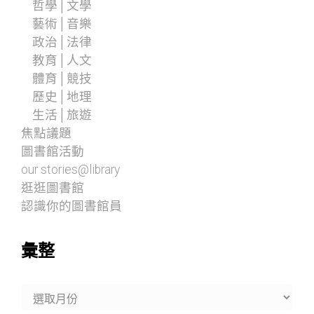
哲學│文學
藝術│音樂
政治│法律
教育│人文
體育│競技
歷史│地理
生活│旅遊
焦點議題
圖書館活動
our stories@library
逛逛圖書館
認識你的圖書館員
彙整
彙
整