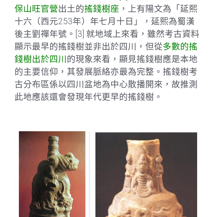
保山旺官營
出土的
搖錢樹座
，上有陽文為「延熙
十六（西元253年）年七月十日」，延熙為蜀漢
後主劉禪年號。[3] 就地域上來看，雖然考古資料
顯示最早的搖錢樹並非出於四川，但從
多數的搖
錢樹出於四川
的現象來看，顯見搖錢樹應是本地
的主要信仰，其發展脈絡亦最為完整。搖錢樹考
古分布區係以四川盆地為中心散播開來，故推測
此地應該還會發現年代更早的搖錢樹。