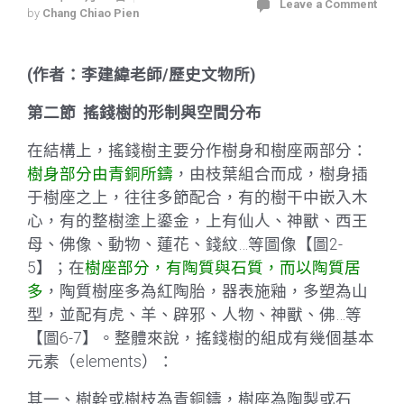
Leave a Comment
by
Chang Chiao Pien
(作者：李建緯老師/歷史文物所)
第二節
搖錢樹的形制與空間分布
在結構上，搖錢樹主要分作樹身和樹座兩部分：
樹身部分由青銅所鑄
，由枝葉組合而成，樹身插
于樹座之上，往往多節配合，有的樹干中嵌入木
心，有的整樹塗上鎏金，上有仙人、神獸、西王
母、佛像、動物、蓮花、錢紋…等圖像【圖2-
5】；在
樹座部分，有陶質與石質，而以陶質居
多
，陶質樹座多為紅陶胎，器表施釉，多塑為山
型，並配有虎、羊、辟邪、人物、神獸、佛…等
【圖6-7】。整體來說，搖錢樹的組成有幾個基本
元素（elements）：
其一、樹幹或樹枝為青銅鑄，樹座為陶製或石