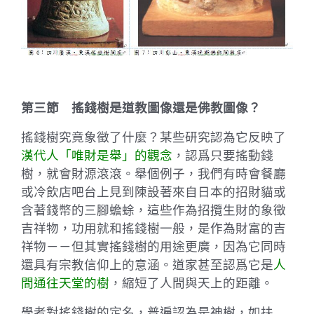
第三節 搖錢樹是道教圖像還是佛教圖像？
搖錢樹究竟象徵了什麼？某些研究認為它反映了
漢代人「唯財是舉」的觀念
，認爲只要搖動錢
樹，就會財源滾滾。舉個例子，我們有時會餐廳
或冷飲店吧台上見到陳設著來自日本的招財貓或
含著錢幣的三腳蟾蜍，這些作為招攬生財的象徵
吉祥物，功用就和搖錢樹一般，是作為財富的吉
祥物－－但其實搖錢樹的用途更廣，因為它同時
還具有宗教信仰上的意涵。道家甚至認爲它是
人
間通往天堂的樹
，縮短了人間與天上的距離。
學者對搖錢樹的定名，普遍認為是神樹，如扶