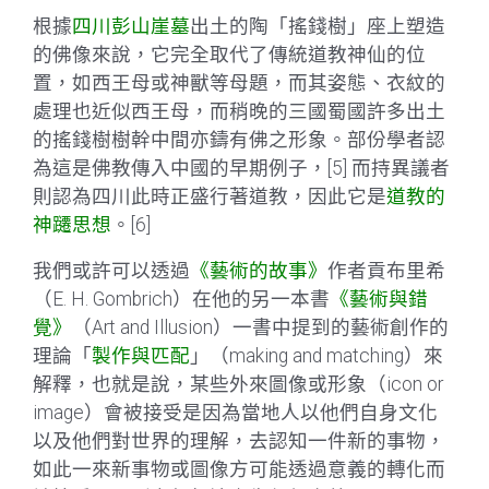
根據
四川彭山崖墓
出土的陶「搖錢樹」座上塑造
的佛像來說，它完全取代了傳統道教神仙的位
置，如西王母或神獸等母題，而其姿態、衣紋的
處理也近似西王母，而稍晚的三國蜀國許多出土
的搖錢樹樹幹中間亦鑄有佛之形象。部份學者認
為這是佛教傳入中國的早期例子，[5] 而持異議者
則認為四川此時正盛行著道教，因此它是
道教的
神躚思想
。[6]
我們或許可以透過
《藝術的故事》
作者貢布里希
（E. H. Gombrich）在他的另一本書
《藝術與錯
覺》
（Art and Illusion）一書中提到的藝術創作的
理論「
製作與匹配
」（making and matching）來
解釋，也就是說，某些外來圖像或形象（icon or
image）會被接受是因為當地人以他們自身文化
以及他們對世界的理解，去認知一件新的事物，
如此一來新事物或圖像方可能透過意義的轉化而