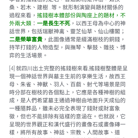
桑、若木、建樹…等。就形制演變與題材關係的
過程來看，
搖錢樹本體部份與陶座上的題材，不
外兩大類
：
一是長生不死
，以西王母為中心的神
話世界，包括瑞獸神禽、靈芝仙草、仙山樓閣；
二是榮華富貴
，此圖像通常是綴滿樹枝的銅錢，
持竿打錢的人物造型，與撫琴、擊鼓、雜技、博
弈的生活場景。
[4] 就四川出土完整的搖錢樹來看,搖錢樹整體是呈
現一個神話世界與墓主生前的享樂生活，故西王
母、朱雀、神獸、羽人、百戲、射弋等場景是同
時分部在樹枝的各個點上，它應是各種神樹的組
成，是人們希望墓主通過神樹由地面升天成仙的
一種隨葬品，雖未必完全表現了錢財或財富象
徵，但也不能排除有這樣的意涵在。也就說，它
呈現的世界觀正和漢代盛行的畫像石或畫像磚一
樣，將所有故事、神話、宗教、人間故事、道