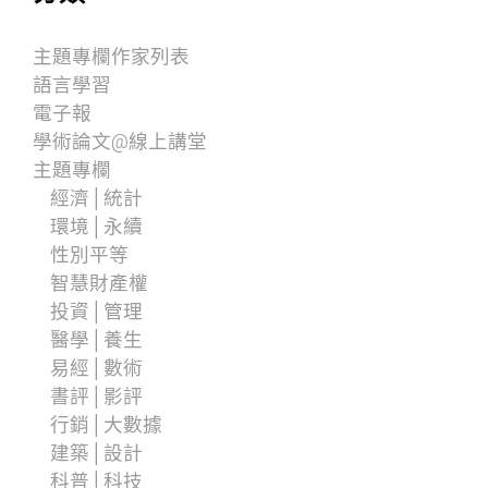
主題專欄作家列表
語言學習
電子報
學術論文@線上講堂
主題專欄
經濟│統計
環境│永續
性別平等
智慧財產權
投資│管理
醫學│養生
易經│數術
書評│影評
行銷│大數據
建築│設計
科普│科技