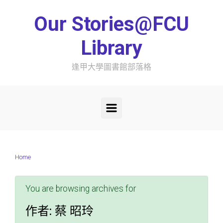
Skip to main content
Our Stories@FCU
Library
逢甲大學圖書館部落格
Home
You are browsing archives for
作者:
蔡 昭玲