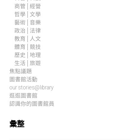
商管│經營
哲學│文學
藝術│音樂
政治│法律
教育│人文
體育│競技
歷史│地理
生活│旅遊
焦點議題
圖書館活動
our stories@library
逛逛圖書館
認識你的圖書館員
彙整