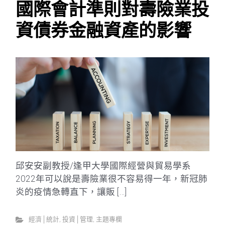
國際會計準則對壽險業投
資債券金融資產的影響
邱安安副教授/逢甲大學國際經營與貿易學系
2022年可以說是壽險業很不容易得一年，新冠肺
炎的疫情急轉直下，讓販 […]
經濟│統計
,
投資│管理
,
主題專欄