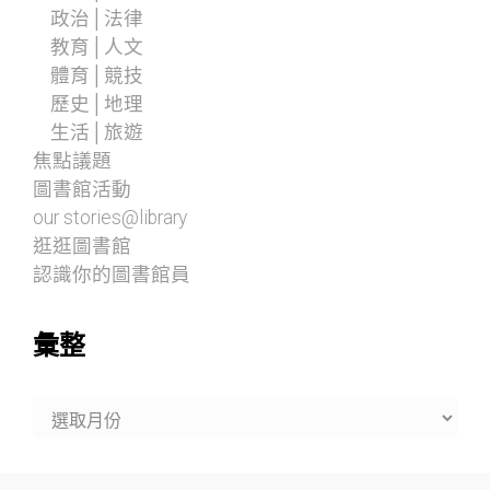
政治│法律
教育│人文
體育│競技
歷史│地理
生活│旅遊
焦點議題
圖書館活動
our stories@library
逛逛圖書館
認識你的圖書館員
彙整
彙
整