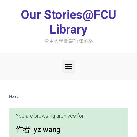
Skip to main content
Our Stories@FCU
Library
逢甲大學圖書館部落格
Home
You are browsing archives for
作者:
yz wang