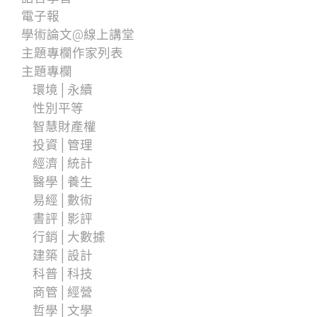
電子報
學術論文@線上講堂
主題專欄作家列表
主題專欄
環境│永續
性別平等
智慧財產權
投資│管理
經濟│統計
醫學│養生
易經│數術
書評│影評
行銷│大數據
建築│設計
科普│科技
商管│經營
哲學│文學