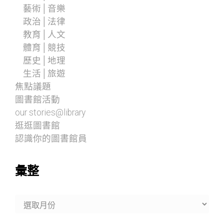
藝術│音樂
政治│法律
教育│人文
體育│競技
歷史│地理
生活│旅遊
焦點議題
圖書館活動
our stories@library
逛逛圖書館
認識你的圖書館員
彙整
彙
整