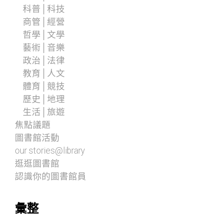
科普│科技
商管│經營
哲學│文學
藝術│音樂
政治│法律
教育│人文
體育│競技
歷史│地理
生活│旅遊
焦點議題
圖書館活動
our stories@library
逛逛圖書館
認識你的圖書館員
彙整