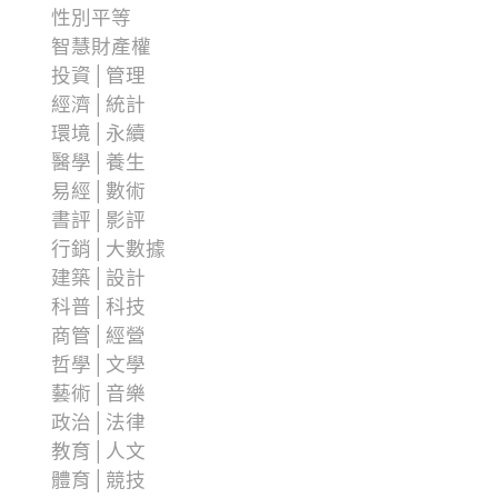
性別平等
智慧財產權
投資│管理
經濟│統計
環境│永續
醫學│養生
易經│數術
書評│影評
行銷│大數據
建築│設計
科普│科技
商管│經營
哲學│文學
藝術│音樂
政治│法律
教育│人文
體育│競技