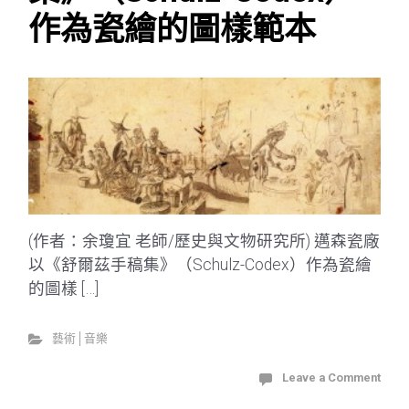
作為瓷繪的圖樣範本
(作者：余瓊宜 老師/歷史與文物研究所) 邁森瓷廠
以《舒爾茲手稿集》（Schulz-Codex）作為瓷繪
的圖樣 […]
藝術│音樂
Leave a Comment