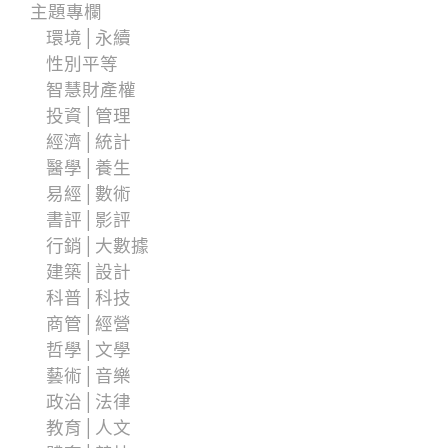
主題專欄
環境│永續
性別平等
智慧財產權
投資│管理
經濟│統計
醫學│養生
易經│數術
書評│影評
行銷│大數據
建築│設計
科普│科技
商管│經營
哲學│文學
藝術│音樂
政治│法律
教育│人文