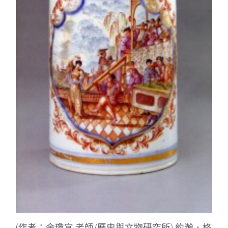
(作者：余瓊宜 老師/歷史與文物研究所) 約瀚．格