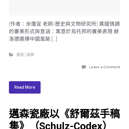
(作者：余瓊宜 老師/歷史與文物研究所) 異國情調
的審美形式與意涵：寓意於烏托邦的審美表現 赫
洛德選擇中國風裝 […]
藝術│音樂
Leave a Comment
Read More
邁森瓷廠以《舒爾茲手稿
集》（Schulz-Codex）