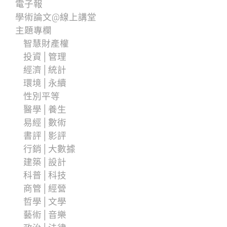
電子報
學術論文@線上講堂
主題專欄
智慧財產權
投資│管理
經濟│統計
環境│永續
性別平等
醫學│養生
易經│數術
書評│影評
行銷│大數據
建築│設計
科普│科技
商管│經營
哲學│文學
藝術│音樂