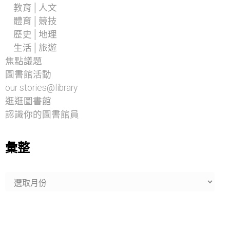
教育│人文
體育│競技
歷史│地理
生活│旅遊
焦點議題
圖書館活動
our stories@library
逛逛圖書館
認識你的圖書館員
彙整
彙
整