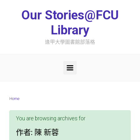
Skip to main content
Our Stories@FCU
Library
逢甲大學圖書館部落格
Home
You are browsing archives for
作者:
陳 新蓉