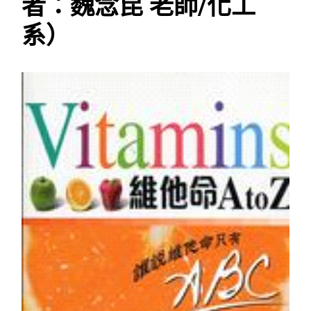
者：魏念昆 老師/化工
系）