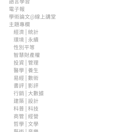
語言學習
電子報
學術論文@線上講堂
主題專欄
經濟│統計
環境│永續
性別平等
智慧財產權
投資│管理
醫學│養生
易經│數術
書評│影評
行銷│大數據
建築│設計
科普│科技
商管│經營
哲學│文學
藝術│音樂