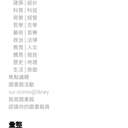
建築│設計
科普│科技
商管│經營
哲學│文學
藝術│音樂
政治│法律
教育│人文
體育│競技
歷史│地理
生活│旅遊
焦點議題
圖書館活動
our stories@library
逛逛圖書館
認識你的圖書館員
彙整