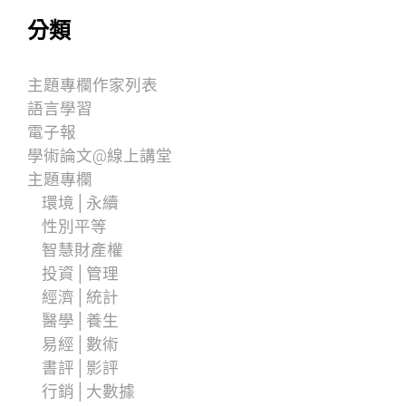
分類
主題專欄作家列表
語言學習
電子報
學術論文@線上講堂
主題專欄
環境│永續
性別平等
智慧財產權
投資│管理
經濟│統計
醫學│養生
易經│數術
書評│影評
行銷│大數據