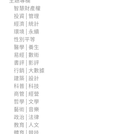
主題專欄
智慧財產權
投資│管理
經濟│統計
環境│永續
性別平等
醫學│養生
易經│數術
書評│影評
行銷│大數據
建築│設計
科普│科技
商管│經營
哲學│文學
藝術│音樂
政治│法律
教育│人文
體育│競技