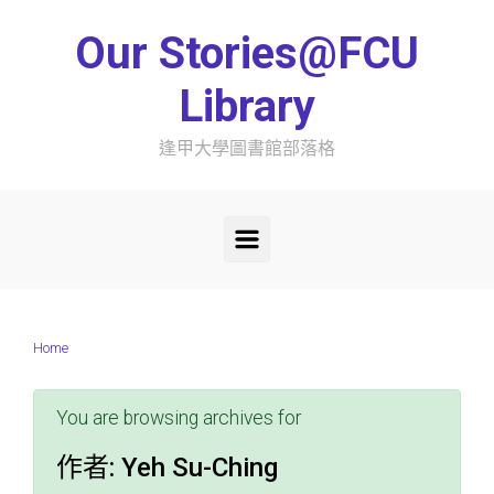
Skip to main content
Our Stories@FCU
Library
逢甲大學圖書館部落格
Home
You are browsing archives for
作者:
Yeh Su-Ching