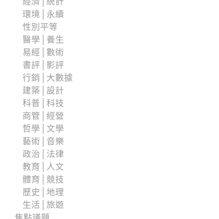
經濟│統計
環境│永續
性別平等
醫學│養生
易經│數術
書評│影評
行銷│大數據
建築│設計
科普│科技
商管│經營
哲學│文學
藝術│音樂
政治│法律
教育│人文
體育│競技
歷史│地理
生活│旅遊
焦點議題