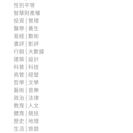
性別平等
智慧財產權
投資│管理
醫學│養生
易經│數術
書評│影評
行銷│大數據
建築│設計
科普│科技
商管│經營
哲學│文學
藝術│音樂
政治│法律
教育│人文
體育│競技
歷史│地理
生活│旅遊