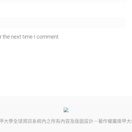
or the next time I comment.
甲大學
全球資訊系統內之所有內容及版面設計－著作權屬
逢甲大