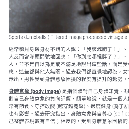
Sports dumbbells ( Filtered image processed vintage eff
經常聽見身邊身材不錯的人說：「我該減肥了！」、
人反而會滿頭問號地回應：「你到底哪裡胖了？」、
人，並不是自以為是或不滿足地說出這些話，而是受
應，這些都與他人無關。過去我們都直覺地認為，女
示出，男性受到身體意象困擾的程度有提升的趨勢，
身體意象 (body image)
是指個體對自己身體知覺、想
對自己身體意象的負向評價，簡單地說，就是一個人
常有節食、穿搭改變 (越穿越寬鬆)、過度健身 (為
也有影響。過去研究指出，身體意象與自尊心 (self-
己整體表現較有自信；相反的，受到身體意象困擾的