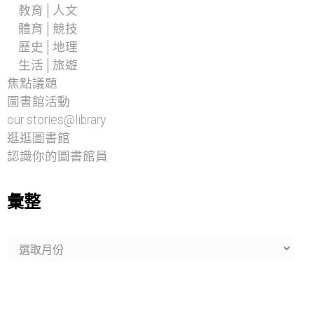
教育│人文
體育│競技
歷史│地理
生活│旅遊
焦點議題
圖書館活動
our stories@library
逛逛圖書館
認識你的圖書館員
彙整
彙
整