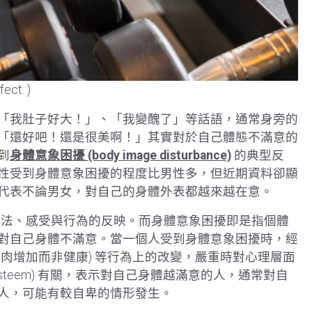
ect. )
「我肚子好大！」、「我變醜了」等話語，通常身旁的
「還好吧！還是很美啊！」其實對於自己體態不滿意的
到
身體意象困擾
(body image disturbance)
的典型反
性受到身體意象困擾的程度比男性多，但近期資料卻顯
代表不論男女，對自己的身體外表都越來越在意。
法、感受與行為的反映。而身體意象困擾即是指個體
對自己身體不滿意。當一個人受到身體意象困擾時，經
了肌肉增加而非健康) 等行為上的改變，嚴重時對心理層面
esteem) 有關，表示對自己身體越滿意的人，通常對自
人，可能有較自卑的情形發生。