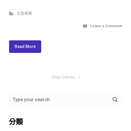
主題專欄
Leave a Comment
Read More
Older Entries
分類