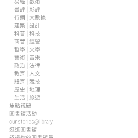
易經│數術
書評│影評
行銷│大數據
建築│設計
科普│科技
商管│經營
哲學│文學
藝術│音樂
政治│法律
教育│人文
體育│競技
歷史│地理
生活│旅遊
焦點議題
圖書館活動
our stories@library
逛逛圖書館
認識你的圖書館員