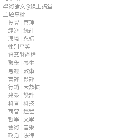
學術論文@線上講堂
主題專欄
投資│管理
經濟│統計
環境│永續
性別平等
智慧財產權
醫學│養生
易經│數術
書評│影評
行銷│大數據
建築│設計
科普│科技
商管│經營
哲學│文學
藝術│音樂
政治│法律