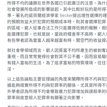
所得不均的議題在世界各國已引起廣泛的注意，為什
社會發展所造成的影響談起，其中比較好玩的是所得
準。著名的諾貝爾經濟學家 Becker提出理性選擇
的預期效益大於犯罪的預期成本時，則其會選擇犯罪
的區域，窮人從事合法工作只能獲得低微的報酬，假
能選擇犯罪，也就是說，當政府稽查率不高時，窮人從
有些學者認為當富人越來越富有時，闖空門的收益提
就社會學領域而言，窮人因貧富不均所產生的被剝奪
重視，而且常常覺得社會對其不公不義，因而容易驅
有錢人富裕的生活，為了追求富裕的物質環境，往往
淫。
以上這些論點主要從理論的角度來闡釋所得不均與犯
據能夠證實所得不均與犯罪率的關係，尤其是所得不
外學者認為所得不均會導致暴力犯罪增加與謀殺率的
罪率與故意殺人犯罪率有顯著正向影響。