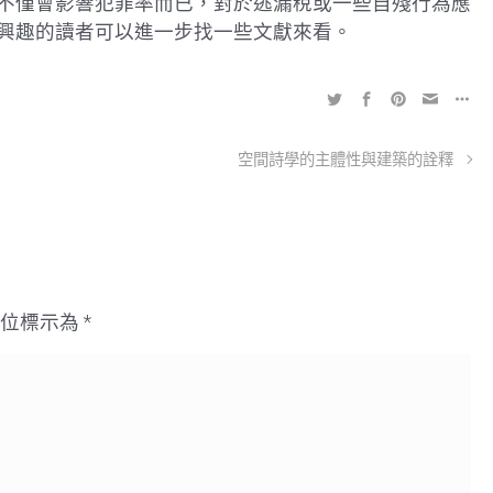
不僅會影響犯罪率而已，對於逃漏稅或一些自殘行為應
興趣的讀者可以進一步找一些文獻來看。
空間詩學的主體性與建築的詮釋
欄位標示為
*