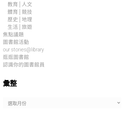
教育│人文
體育│競技
歷史│地理
生活│旅遊
焦點議題
圖書館活動
our stories@library
逛逛圖書館
認識你的圖書館員
彙整
彙
整