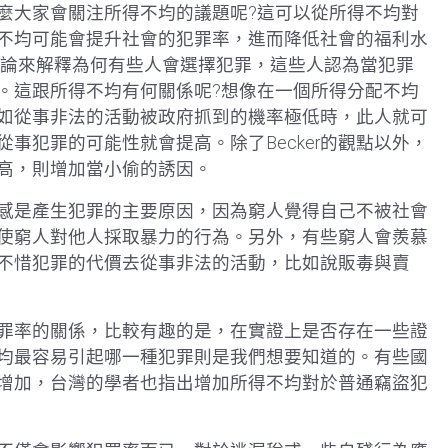
麼大家會關注所得不均的議題呢?這可以從所得不均對
不均可能會提升社會的犯罪率，進而降低社會的福利水
的理論來解釋為何有些人會選擇犯罪，這些人認為當犯罪
。這跟所得不均有何關係呢?想像在一個所得分配不均
如從事非法的活動被政府抓到的機率極低時，此人就可
事犯罪的可能性就會提高。除了Becker的觀點以外，
高，則增加當小偷的誘因。
感是產生犯罪的主要原因，因為窮人覺得自己不被社會
使窮人對他人採取暴力的行為。另外，有些窮人會羨慕
不惜犯罪的代價去從事非法的活動，比如說販毒與賣
罪率的關係，比較有趣的是，在實證上是否存在一些證
均最容易引起哪一種犯罪則是我們想要知道的。有些國
增加，台灣的學者也指出增加所得不均對於普通竊盜犯