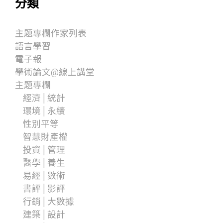
分類
主題專欄作家列表
語言學習
電子報
學術論文@線上講堂
主題專欄
經濟│統計
環境│永續
性別平等
智慧財產權
投資│管理
醫學│養生
易經│數術
書評│影評
行銷│大數據
建築│設計