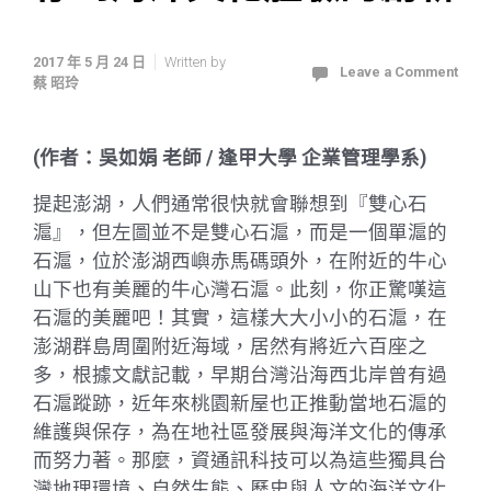
2017 年 5 月 24 日
Written by
Leave a Comment
蔡 昭玲
(作者：吳如娟 老師 / 逢甲大學 企業管理學系)
提起澎湖，人們通常很快就會聯想到『雙心石
滬』，但左圖並不是雙心石滬，而是一個單滬的
石滬，位於澎湖西嶼赤馬碼頭外，在附近的牛心
山下也有美麗的牛心灣石滬。此刻，你正驚嘆這
石滬的美麗吧！其實，這樣大大小小的石滬，在
澎湖群島周圍附近海域，居然有將近六百座之
多，根據文獻記載，早期台灣沿海西北岸曾有過
石滬蹤跡，近年來桃園新屋也正推動當地石滬的
維護與保存，為在地社區發展與海洋文化的傳承
而努力著。那麼，資通訊科技可以為這些獨具台
灣地理環境、自然生態、歷史與人文的海洋文化