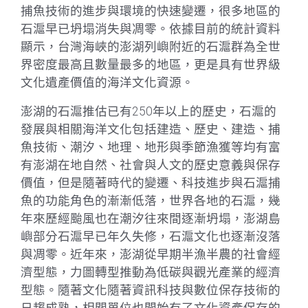
捕魚技術的進步與環境的快速變遷，很多地區的
石滬早已坍塌消失與凋零。依據目前的統計資料
顯示，台灣海峽的澎湖列嶼附近的石滬群為全世
界密度最高且數量最多的地區，更是具有世界級
文化遺產價值的海洋文化資源。
澎湖的石滬推估已有250年以上的歷史，石滬的
發展與相關海洋文化包括建造、歷史、建造、捕
魚技術、潮汐、地理、地形與季節漁獲等均有富
有澎湖在地自然、社會與人文的歷史意義與保存
價值，但是隨著時代的變遷、科技進步與石滬捕
魚的功能角色的漸漸低落，世界各地的石滬，幾
年來歷經颱風也在潮汐往來間逐漸坍塌，澎湖島
嶼部分石滬早已年久失修，石滬文化也逐漸沒落
與凋零。近年來，澎湖從早期半漁半農的社會經
濟型態，力圖轉型推動為低碳與觀光產業的經濟
型態。隨著文化隨著資訊科技與數位保存技術的