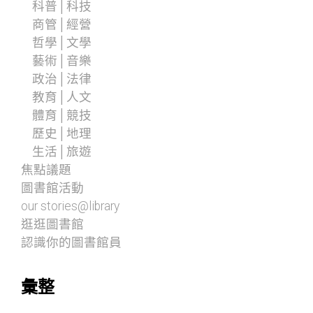
科普│科技
商管│經營
哲學│文學
藝術│音樂
政治│法律
教育│人文
體育│競技
歷史│地理
生活│旅遊
焦點議題
圖書館活動
our stories@library
逛逛圖書館
認識你的圖書館員
彙整