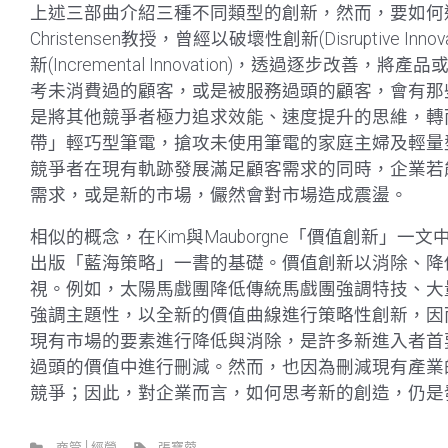
上述三部曲介紹三種不同類型的創新，然而，要如何進
Christensen教授，曾經以破壞性創新(Disruptive
新(Incremental Innovation)，透過逐步
考未消費過的顧客，或是被服務過頭的顧客，會有那些
是將其他競爭者極力追求效能、速度提升的思維，轉
帶」輕巧型筆電，搶攻未使用筆電的家庭主婦及輕量
競爭者在現有軌跡發展滿足顧客需求的同時，企業若
需求，或是新的市場，儼然會對市場造成震盪。
相似的概念，在Kim與Mauborgne「價值創新」
出版「藍海策略」一書的基礎。價值創新以消除、降
視。例如，太陽馬戲團降低傳統馬戲團強調特技、大
強調主題性，以全新的價值曲線進行策略性創新，因
現有市場的要素進行降低與消除，是許多新進入者首
過頭的價值中進行刪減。然而，也因為刪減現有產業
競爭；因此，對企業而言，如何思考新的創造，仍是
商管│經營
張寶蓉