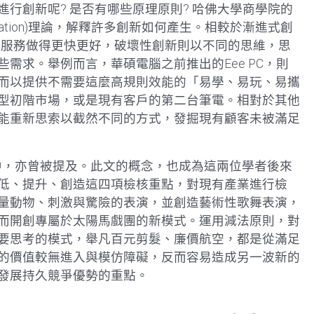
行創新呢? 是否有哪些原理原則? 哈佛大學商學院的
 Innovation)理論，解釋許多創新如何產生。相較於漸進式創
改善，將產品或服務做得更快更好，破壞性創新則以不同的思維，思
需求。舉例而言，華碩電腦之前推出的Eee PC，則
而以提供不需要這麼高規則效能的「易學、易玩、易攜
型初階市場，或是現有客戶的第二台筆電。相對於其他
能重新思索以截然不同的方式，發掘現有顧客未被滿足
一文中，亦曾被提及。此文的概念，也成為這兩位學者後來
低、提升、創造這四項檢核重點，對現有產業進行檢
量動物、刺激與驚險的表演，並創造藝術性歌舞表演，
而開創專屬於太陽馬戲團的新模式。運用減法原則，對
要思考的模式，舉凡百元剪髮、廉價航空，都是從滿足
的價值較無進入與模仿障礙，反而容易造成另一波新的
發展持久競爭優勢的重點。