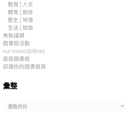
教育│人文
體育│競技
歷史│地理
生活│旅遊
焦點議題
圖書館活動
our stories@library
逛逛圖書館
認識你的圖書館員
彙整
彙
整