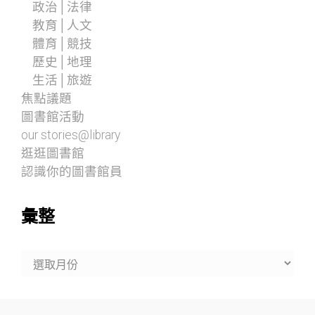
政治│法律
教育│人文
體育│競技
歷史│地理
生活│旅遊
焦點議題
圖書館活動
our stories@library
逛逛圖書館
認識你的圖書館員
彙整
彙
整