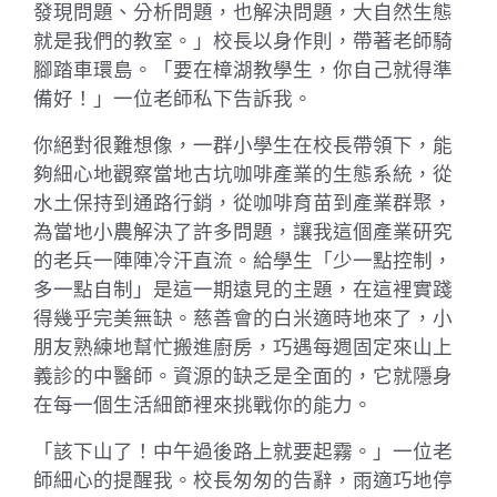
發現問題、分析問題，也解決問題，大自然生態
就是我們的教室。」校長以身作則，帶著老師騎
腳踏車環島。「要在樟湖教學生，你自己就得準
備好！」一位老師私下告訴我。
你絕對很難想像，一群小學生在校長帶領下，能
夠細心地觀察當地古坑咖啡產業的生態系統，從
水土保持到通路行銷，從咖啡育苗到產業群聚，
為當地小農解決了許多問題，讓我這個產業研究
的老兵一陣陣冷汗直流。給學生「少一點控制，
多一點自制」是這一期遠見的主題，在這裡實踐
得幾乎完美無缺。慈善會的白米適時地來了，小
朋友熟練地幫忙搬進廚房，巧遇每週固定來山上
義診的中醫師。資源的缺乏是全面的，它就隱身
在每一個生活細節裡來挑戰你的能力。
「該下山了！中午過後路上就要起霧。」一位老
師細心的提醒我。校長匆匆的告辭，雨適巧地停