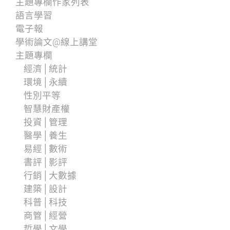
主題專欄作家列表
語言學習
電子報
學術論文@線上講堂
主題專欄
經濟│統計
環境│永續
性別平等
智慧財產權
投資│管理
醫學│養生
易經│數術
書評│影評
行銷│大數據
建築│設計
科普│科技
商管│經營
哲學│文學