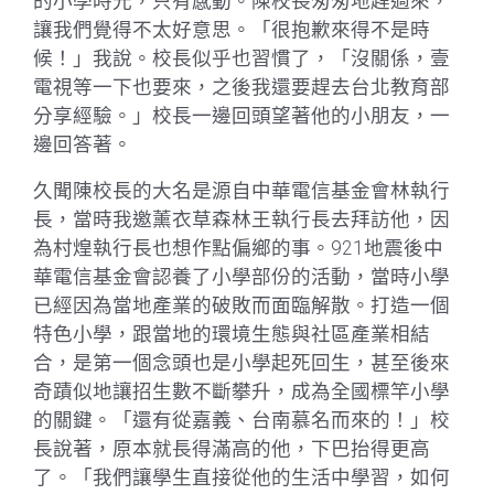
的小學時光，只有感動。陳校長匆匆地趕過來，
讓我們覺得不太好意思。「很抱歉來得不是時
候！」我說。校長似乎也習慣了，「沒關係，壹
電視等一下也要來，之後我還要趕去台北教育部
分享經驗。」校長一邊回頭望著他的小朋友，一
邊回答著。
久聞陳校長的大名是源自中華電信基金會林執行
長，當時我邀薰衣草森林王執行長去拜訪他，因
為村煌執行長也想作點偏鄉的事。921地震後中
華電信基金會認養了小學部份的活動，當時小學
已經因為當地產業的破敗而面臨解散。打造一個
特色小學，跟當地的環境生態與社區產業相結
合，是第一個念頭也是小學起死回生，甚至後來
奇蹟似地讓招生數不斷攀升，成為全國標竿小學
的關鍵。「還有從嘉義、台南慕名而來的！」校
長說著，原本就長得滿高的他，下巴抬得更高
了。「我們讓學生直接從他的生活中學習，如何