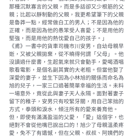
那種沉默寡言的父親，而是多話卻又少根筋的父
親；比起以靜制動的父親，我更希望筆下的父親
是魯莽一點，經常做白工的男人；不是因為他的
正確，而是因為他的愚笨受人喜愛；不是用他的
堅強，而是用他的熱忱愛自己的孩子。」
《鳶》一書中的貨車司機市川安男，自幼母親早
逝，又被父親拋棄，從不曉得何謂「父母」。他
沒讀過什麼書，生起氣來就只會動手，愛喝酒唱
歌看電影，是個名副其實的大老粗。但當他娶了
深愛的妻子，並生下因為小林旭的關係而命名為
旭的兒子，一家三口過著簡單幸福的生活。未料
一場意外，竟從此與妻子天人永隔。面對著妻子
留下的稚子，安男只有咬緊牙關，用自己笨拙的
方式，拳頭和淚水，傾注所有的愛來養育他。
但，即使有滿滿盈溢的父愛，「愛」這個字，也
絕對不會從他嘴巴說出口的！旭少了母親溫柔疼
愛，免不了有遺憾，但在父親、叔叔、阿姨們的