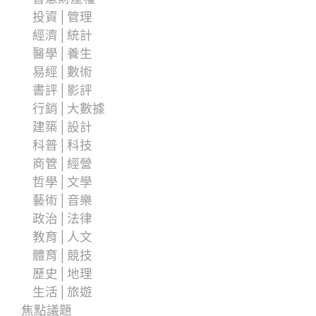
投資│管理
經濟│統計
醫學│養生
易經│數術
書評│影評
行銷│大數據
建築│設計
科普│科技
商管│經營
哲學│文學
藝術│音樂
政治│法律
教育│人文
體育│競技
歷史│地理
生活│旅遊
焦點議題