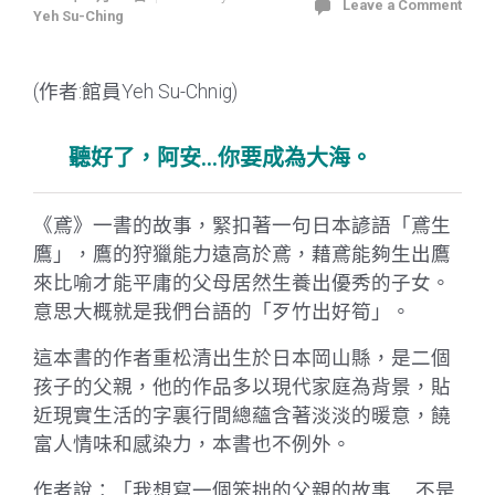
Leave a Comment
Yeh Su-Ching
(作者:館員Yeh Su-Chnig)
聽好了，阿安…你要成為大海。
《鳶》一書的故事，緊扣著一句日本諺語「鳶生
鷹」，鷹的狩獵能力遠高於鳶，藉鳶能夠生出鷹
來比喻才能平庸的父母居然生養出優秀的子女。
意思大概就是我們台語的「歹竹出好筍」。
這本書的作者重松清出生於日本岡山縣，是二個
孩子的父親，他的作品多以現代家庭為背景，貼
近現實生活的字裏行間總蘊含著淡淡的暖意，饒
富人情味和感染力，本書也不例外。
作者說：「我想寫一個笨拙的父親的故事……不是