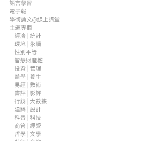
語言學習
電子報
學術論文@線上講堂
主題專欄
經濟│統計
環境│永續
性別平等
智慧財產權
投資│管理
醫學│養生
易經│數術
書評│影評
行銷│大數據
建築│設計
科普│科技
商管│經營
哲學│文學