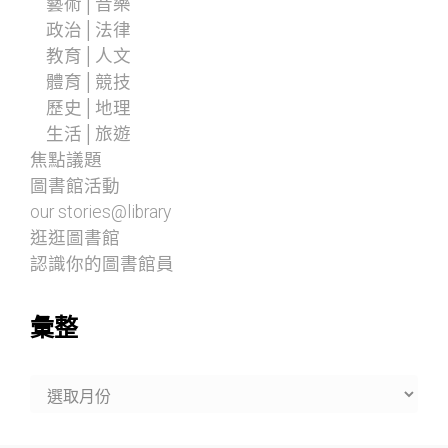
藝術│音樂
政治│法律
教育│人文
體育│競技
歷史│地理
生活│旅遊
焦點議題
圖書館活動
our stories@library
逛逛圖書館
認識你的圖書館員
彙整
彙
整