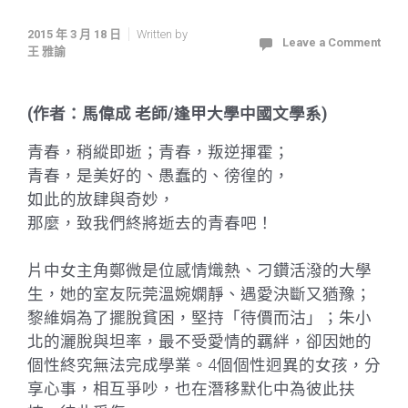
2015 年 3 月 18 日
Written by
Leave a Comment
王 雅諭
(作者：馬偉成 老師/逢甲大學中國文學系)
青春，稍縱即逝；青春，叛逆揮霍；
青春，是美好的、愚蠢的、徬徨的，
如此的放肆與奇妙，
那麼，致我們終將逝去的青春吧！
片中女主角鄭微是位感情熾熱、刁鑽活潑的大學
生，她的室友阮莞溫婉嫻靜、遇愛決斷又猶豫；
黎維娟為了擺脫貧困，堅持「待價而沽」；朱小
北的灑脫與坦率，最不受愛情的羈絆，卻因她的
個性終究無法完成學業。4個個性迥異的女孩，分
享心事，相互爭吵，也在潛移默化中為彼此扶