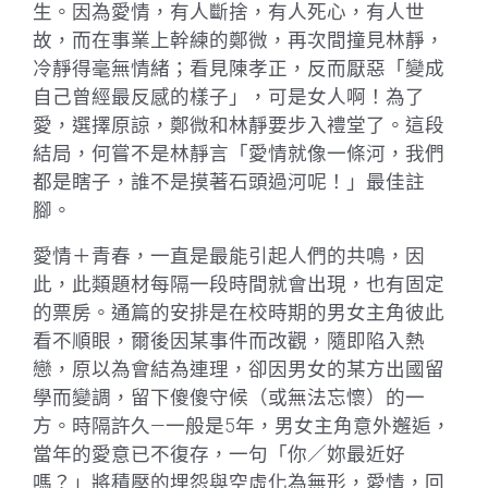
生。因為愛情，有人斷捨，有人死心，有人世
故，而在事業上幹練的鄭微，再次間撞見林靜，
冷靜得毫無情緒；看見陳孝正，反而厭惡「變成
自己曾經最反感的樣子」，可是女人啊！為了
愛，選擇原諒，鄭微和林靜要步入禮堂了。這段
結局，何嘗不是林靜言「愛情就像一條河，我們
都是瞎子，誰不是摸著石頭過河呢！」最佳註
腳。
愛情＋青春，一直是最能引起人們的共鳴，因
此，此類題材每隔一段時間就會出現，也有固定
的票房。通篇的安排是在校時期的男女主角彼此
看不順眼，爾後因某事件而改觀，隨即陷入熱
戀，原以為會結為連理，卻因男女的某方出國留
學而變調，留下傻傻守候（或無法忘懷）的一
方。時隔許久—一般是5年，男女主角意外邂逅，
當年的愛意已不復存，一句「你／妳最近好
嗎？」將積壓的埋怨與空虛化為無形，愛情，回