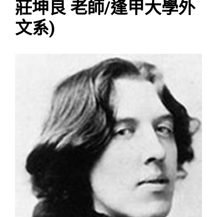
莊坤良 老師/逢甲大學外
文系)