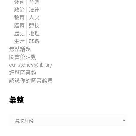
藝術│音樂
政治│法律
教育│人文
體育│競技
歷史│地理
生活│旅遊
焦點議題
圖書館活動
our stories@library
逛逛圖書館
認識你的圖書館員
彙整
彙
整