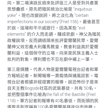
向。第二場演說反過來批評這三人是受到共產黨
思想蠱惑。原先把殖民統治比喻是 “iniquitous
yoke”，現也改變說詞，將之淡化為 “certain
imperfections in our society”(Friel 156)。最後甚至
於說，這場和平示威遊行，因為某些 “evil
elements” 的介入而走調，釀成悲劇。神父為殖民
政權說項，反而調過頭來批評愛爾蘭民眾。愛爾
蘭神父效忠義大利羅馬教皇，教會利益高於愛爾
蘭利益，這個保守的立場，向來是民族主義人士
批判的對象。傅利爾也不忘在劇中補上一筆。
第三是媒體。代表人物是愛爾蘭電視台記者和軍
方報紙記者。新聞報導一貫煽情與捕風捉影。電
視台記者根據非經證實的報導，說恐怖份子是來
自天主教Bogside社區的武裝暴徒，共有 50名，
並把整個事件比喻為the fall of the Bastille (Friel
118)。軍方記者則報導有40名暴徒，而街頭的民
謠歌手則宣稱有100名愛爾蘭英雄攻佔市政廳。