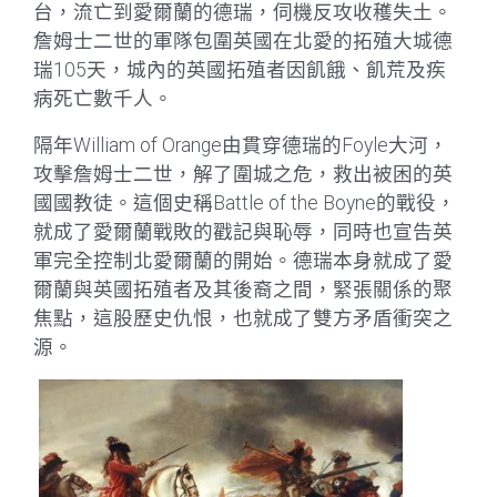
台，流亡到愛爾蘭的德瑞，伺機反攻收穫失土。
詹姆士二世的軍隊包圍英國在北愛的拓殖大城德
瑞105天，城內的英國拓殖者因飢餓、飢荒及疾
病死亡數千人。
隔年William of Orange由貫穿德瑞的Foyle大河，
攻擊詹姆士二世，解了圍城之危，救出被困的英
國國教徒。這個史稱Battle of the Boyne的戰役，
就成了愛爾蘭戰敗的戳記與恥辱，同時也宣告英
軍完全控制北愛爾蘭的開始。德瑞本身就成了愛
爾蘭與英國拓殖者及其後裔之間，緊張關係的聚
焦點，這股歷史仇恨，也就成了雙方矛盾衝突之
源。