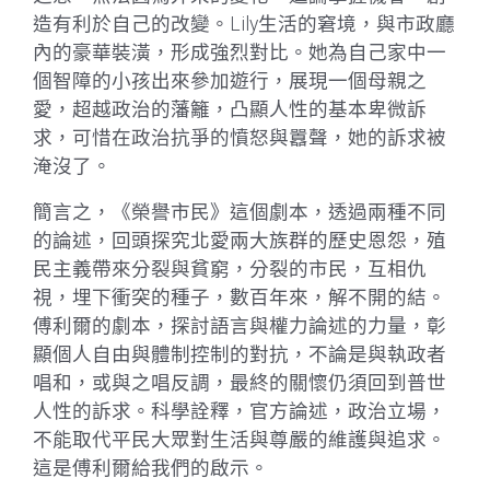
造有利於自己的改變。Lily生活的窘境，與市政廳
內的豪華裝潢，形成強烈對比。她為自己家中一
個智障的小孩出來參加遊行，展現一個母親之
愛，超越政治的藩籬，凸顯人性的基本卑微訴
求，可惜在政治抗爭的憤怒與囂聲，她的訴求被
淹沒了。
簡言之，《榮譽市民》這個劇本，透過兩種不同
的論述，回頭探究北愛兩大族群的歷史恩怨，殖
民主義帶來分裂與貧窮，分裂的市民，互相仇
視，埋下衝突的種子，數百年來，解不開的結。
傅利爾的劇本，探討語言與權力論述的力量，彰
顯個人自由與體制控制的對抗，不論是與執政者
唱和，或與之唱反調，最終的關懷仍須回到普世
人性的訴求。科學詮釋，官方論述，政治立場，
不能取代平民大眾對生活與尊嚴的維護與追求。
這是傅利爾給我們的啟示。