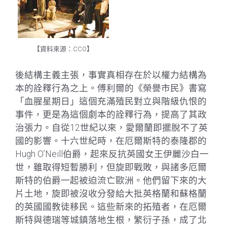
【資料來源：CCO】
後結構主義主張，事實真相存在於以權力結構為
本的詮釋行為之上。傅利爾的《榮譽市民》書寫
「血腥星期日」這個充滿殖民對立與階級仇恨的
事件，更是為這個劇本的詮釋行為，提高了其政
治張力。自從12世紀以來，愛爾蘭即擺脫不了英
國的影響。十六世紀時，在厄爾斯特的泰隆郡的
Hugh O’Neill伯爵，起來反抗英國女王伊麗沙白一
世，雖取得短暫勝利，但旋即戰敗，與諸多厄爾
斯特的伯爵一起被迫流亡歐洲。他們留下來的大
片土地，旋即被沒收分發給大批英格蘭和蘇格蘭
的英國國教徒移民。這些新來的拓殖者，在厄爾
斯特與德瑞等城鎮落地生根，繁衍子孫，成了北