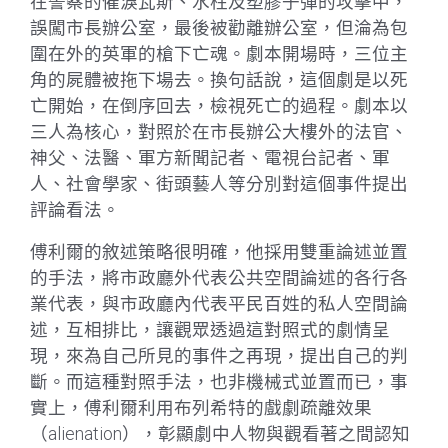
在警察的催淚瓦斯、水柱及塑膠子彈的攻擊中，
誤闖市長辦公室，最後被勸離辦公室，但淪為包
圍在外的英軍的槍下亡魂。劇本開場時，三位主
角的屍體被拖下場去。換句話說，這個劇是以死
亡開始，在倒序回去，檢視死亡的過程。劇本以
三人為核心，對照於在市長辦公大樓外的法官、
神父、法醫、軍方新聞記者、電視台記者、軍
人、社會學家、街頭藝人等分別對這個事件提出
評論看法。
傅利爾的敘述策略很明確，他採用雙重論述並置
的手法，將市政廳外代表公共空間論述的各行各
業代表，與市政廳內代表平民百姓的私人空間論
述，互相排比，讓觀眾透過這對照式的劇情呈
現，來為自己所見的事件之再現，提出自己的判
斷。而這種對照手法，也非機械式並置而已，事
實上，傅利爾利用布列希特的戲劇疏離效果
（alienation），彰顯劇中人物與觀看著之間認知