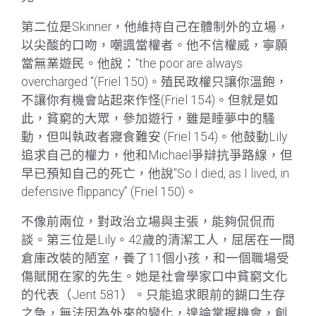
第二位是Skinner，他維持自己在體制外的立場，
以尖酸的口吻，嘲諷當權者。他不信權威，寧願
當無業遊民。他說：“the poor are always
overcharged “(Friel 150)。殖民政權只讓你溫飽，
不讓你有機會站起來作怪(Friel 154)。但就是如
此，貧窮的大眾，參加遊行，雖是睡夢中的騷
動，但叫執政者寢食難安 (Friel 154)。他鼓動Lily
追求自己的權力，他和Michael爭辯抗爭路線，但
早已預知自己的死亡，他說“So I died, as I lived, in
defensive flippancy” (Friel 150)。
不像前兩位，對政治立場與主張，能夠侃侃而
談。第三位是Lily。42歲的清潔工人，屈居在一間
倉庫改裝的陋室，養了11個小孩，和一個職場受
傷賦閒在家的先生。她是社會學家口中貧窮文化
的代表（Jent 581）。只能追求眼前的餬口生存
之急，無法因為外來的變化，遑論掌握機會，創