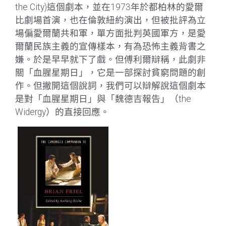
the City)這個劇本，並在1973年於都柏林的愛爾
比劇場首演，也在倫敦紐約演出，但被批評為立
場偏愛爾蘭共和軍，單方面批判英國軍方，是愛
爾蘭民族主義的宣傳樣本，有為恐怖主義背書之
嫌。於是早早就下了戲。但傅利爾辯稱，此劇非
關「血腥星期日」，它是一部探討貧窮問題的創
作。但撇開這個說詞，我們可以辯解說這個劇本
是對「血腥星期日」與「魏德吉報告」（the
Widergy）的直接回應。