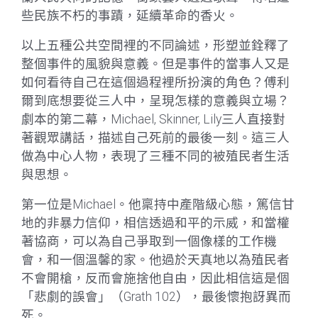
些民族不朽的事蹟，延續革命的香火。
以上五種公共空間裡的不同論述，形塑並銓釋了
整個事件的風貌與意義。但是事件的當事人又是
如何看待自己在這個過程裡所扮演的角色？傅利
爾到底想要從三人中，呈現怎樣的意義與立場？
劇本的第二幕，Michael, Skinner, Lily三人直接對
著觀眾講話，描述自己死前的最後一刻。這三人
做為中心人物，表現了三種不同的被殖民者生活
與思想。
第一位是Michael。他稟持中產階級心態，篤信甘
地的非暴力信仰，相信透過和平的示威，和當權
著協商，可以為自己爭取到一個像樣的工作機
會，和一個溫馨的家。他過於天真地以為殖民者
不會開槍，反而會施捨他自由，因此相信這是個
「悲劇的誤會」（Grath 102），最後懷抱訝異而
死。