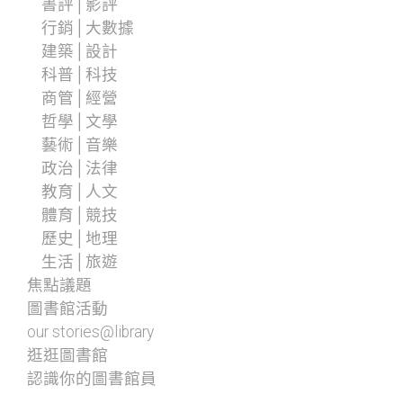
書評│影評
行銷│大數據
建築│設計
科普│科技
商管│經營
哲學│文學
藝術│音樂
政治│法律
教育│人文
體育│競技
歷史│地理
生活│旅遊
焦點議題
圖書館活動
our stories@library
逛逛圖書館
認識你的圖書館員