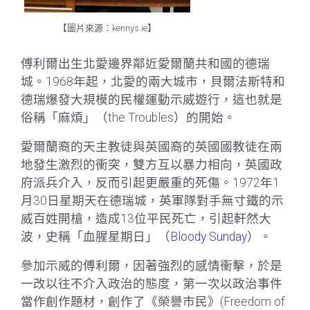
【圖片來源：kennys.ie】
傅利爾出生北愛邊界鄰近愛爾蘭共和國的德瑞
城。1968年起，北愛的兩大城市，貝爾法斯特和
德瑞爆發大規模的民權運動示威遊行，這也就是
俗稱「麻煩」（the Troubles）的開始。
愛爾蘭裔的天主教徒與英國裔的英國國教徒在兩
地發生激烈的衝突，雙方互以暴力相向，英國政
府派兵介入，反而引起更嚴重的死傷。1972年1
月30日星期天在德瑞城，英軍隊對手無寸鐵的示
威百姓開槍，造成13位平民死亡，引起軒然大
波，史稱「血腥星期日」（
Bloody Sunday
）。
參加示威的傅利爾，因著強烈的感情衝擊，於是
一改以往不介入政治的態度，第一次以政治事件
當作創作題材，創作了《榮譽市民》(Freedom of