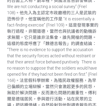
的台面上人物。劇本裡，英國法官告訴警察說：”
We are not conducting a social survey.” (Friel
108)。他先入為主認定市政廳裡的三人是武裝的
恐怖份子，他宣稱他的工作是 “it is essentially a
fact-finding exercise” (Friel 109)。這是發現事實的
執行過程，非關道德，當然也與抗議者的動機訴
求無關，它只是誰非法集會，誰先開槍的問題。
這樣的態度呼應了「魏德吉報告」的調查結論：
“There is no evidence to support the accusation
that the security forces acted without restraint or
that their arrest force behaved punitively. There is
no reason to suppose that the soldiers would have
opened fire if they had not been fired on first.” (Friel
168)。法官假科學辦案，為殖民政權服務，為早
已偏頗的立場辯解，當然只會激起更多的民怨，
無助於解決問題，反而激化問題的嚴重性。傅利
爾是德瑞居民，參與遊行活動，站在民眾的立
場，把這種情緒，自然投射到他對調查報告的不