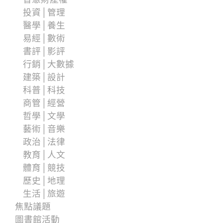
投資│管理
醫學│養生
易經│數術
書評│影評
行銷│大數據
建築│設計
科普│科技
商管│經營
哲學│文學
藝術│音樂
政治│法律
教育│人文
體育│競技
歷史│地理
生活│旅遊
焦點議題
圖書館活動