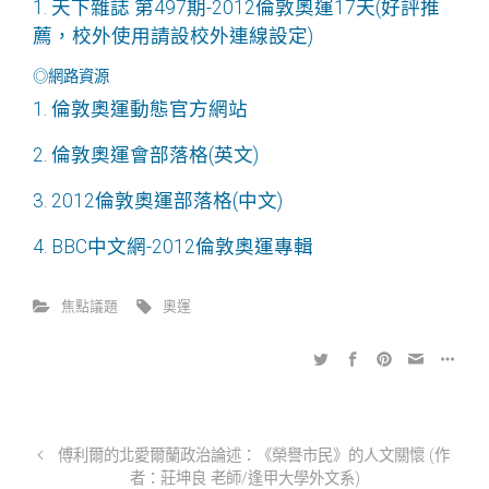
1. 天下雜誌 第497期-2012倫敦奧運17天(好評推
薦，校外使用請設校外連線設定)
◎網路資源
1.
倫敦奧運動態官方網站
2.
倫敦奧運會部落格
(英文)
3.
2012倫敦奧運部落格
(中文)
4.
BBC中文網-2012倫敦奧運專輯
焦點議題
奧運
傅利爾的北愛爾蘭政治論述：《榮譽市民》的人文關懷 (作
者：莊坤良 老師/逢甲大學外文系)