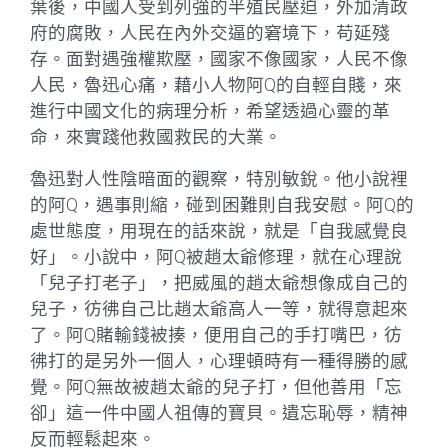
葉後，中國人受到列強的半殖民壓迫，外加清政
府的腐敗，人民在內外交逼的窘境下，苟延殘
存。面對遇強權欺壓，國家不像國家，人民不像
人民，魯迅心痛，藉小人物阿Q的自輕自賤，來
進行中國文化的病理分析，希望透過心靈的革
命，來實踐他救國救民的大業。
魯迅對人性陰暗面的觀察，特別敏銳。他小說裡
的阿Q，遇事則縮，碰到困難則自我安慰。阿Q的
處世態度，用現在的話來說，就是「自我感覺良
好」。小說中，阿Q被趙太爺修理，就在心理說
「兒子打老子」，把威風的趙太爺想像成自己的
兒子，彷彿自己比趙太爺高人一等，就得意起來
了。阿Q賭輸錢被揍，便用自己的手打嘴巴，彷
彿打的是另外一個人，心理頓時有一種得勝的感
覺。阿Q無故被趙太爺的兒子打，但他善用「忘
卻」這一件中國人祖傳的寶貝。遺忘恥辱，精神
反而輕鬆起來。