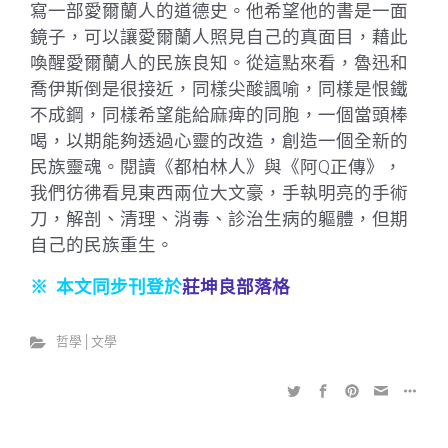
寫一部愛爾蘭人的道德史。他希望他的書是一面
鏡子，可以讓愛爾蘭人照見自己的真面目，藉此
喚醒愛爾蘭人的民族良知。從這點來看，魯迅和
喬伊斯倒是很接近，同樣尖酸諷喻，同樣是恨鐵
不成鋼，同樣希望能給麻痺的同胞，一個當頭棒
喝，以期能夠透過心靈的改造，創造一個全新的
民族靈魂。閱讀《都柏林人》與《阿Q正傳》，
我們彷彿看見東西兩位大文豪，手執明亮的手術
刀，解剖、清理、消毒、診治生病的軀體，但期
自己的民族重生。
※ 本文同步刊登於
莊坤良部落格
哲學│文學