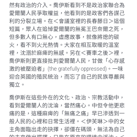
然有政治的介入。喬伊斯看到不是政治家聯合為
愛爾蘭人民爭取權益，他看到的是政客們各謀己
利的分裂立場。在＜會議室裡的長春藤日＞這個
短篇，眾人在追悼愛爾蘭的無冕王巴奈爾之死，
但多數人有口無心，虛應故事，就像將熄的碳
火，看不到火光熱情。大家在相互取暖的溫室
裡，沈溺於麻痺的無感。另在＜賽車之後＞裡，
喬伊斯則更直接批判愛爾蘭人民，甘做「心存感
激的被壓迫者」(the gratefully oppressed)。一味
迎合英國的殖民統治，而忘了自己的民族尊嚴與
獨立。
喬伊斯在這些外在的文化、政治、宗教活動中，
看到愛爾蘭人的沈淪，當然痛心。中但令他更悲
痛的是，這種麻痺的「無痛之痛」早已滲透到一
般人民的心裡和日常生活裡。＜伊芙琳＞中的女
主角面臨出走的抉擇，卻僵在碼頭，無法為自己