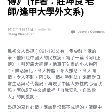
傳》 (作者：莊坤良 老
師/逢甲大學外文系)
2012 年 5 月 16 日
Written by
Leave a Comment
Chang Chiao Pien
民初文人魯迅 (1881-1936) 有一隻尖酸辛辣的
筆，他針貶中國人的民族病，寫了一篇《阿Q正
傳》，引起廣大迴響。他筆下刻畫的小人物阿
Q，鮮活無比，令人捧腹，令人嫌惡，令人同
情，令人不恥。阿Q以「精神勝利法」來面對日
常生活與時代變局，再現了中國人奴性的心理狀
態。阿Q成了中文語彙裡「自我安慰，自欺欺
人」的同義詞。
魯迅的寫作心情，應該是恨鐵不成鋼的。清朝中