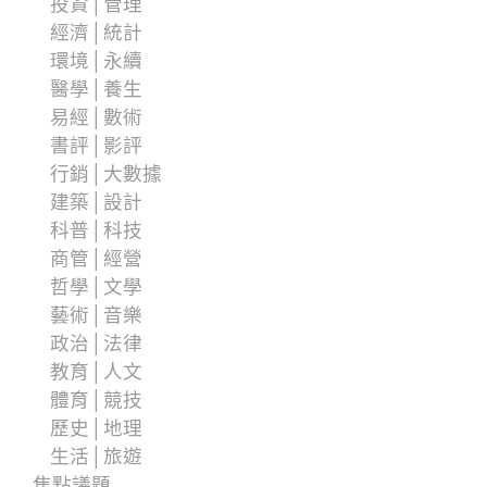
投資│管理
經濟│統計
環境│永續
醫學│養生
易經│數術
書評│影評
行銷│大數據
建築│設計
科普│科技
商管│經營
哲學│文學
藝術│音樂
政治│法律
教育│人文
體育│競技
歷史│地理
生活│旅遊
焦點議題