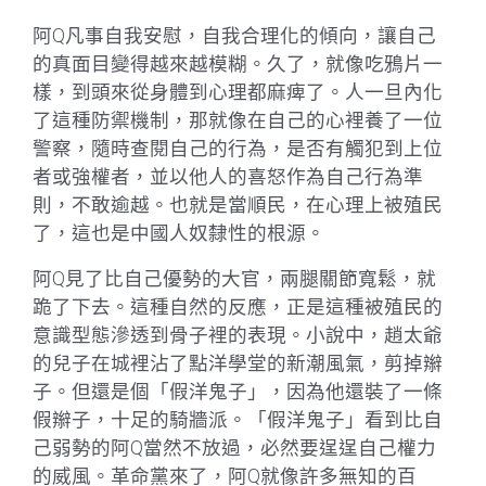
阿Q凡事自我安慰，自我合理化的傾向，讓自己
的真面目變得越來越模糊。久了，就像吃鴉片一
樣，到頭來從身體到心理都麻痺了。人一旦內化
了這種防禦機制，那就像在自己的心裡養了一位
警察，隨時查閱自己的行為，是否有觸犯到上位
者或強權者，並以他人的喜怒作為自己行為準
則，不敢逾越。也就是當順民，在心理上被殖民
了，這也是中國人奴隸性的根源。
阿Q見了比自己優勢的大官，兩腿關節寬鬆，就
跪了下去。這種自然的反應，正是這種被殖民的
意識型態滲透到骨子裡的表現。小說中，趙太爺
的兒子在城裡沾了點洋學堂的新潮風氣，剪掉辮
子。但還是個「假洋鬼子」，因為他還裝了一條
假辮子，十足的騎牆派。「假洋鬼子」看到比自
己弱勢的阿Q當然不放過，必然要逞逞自己權力
的威風。革命黨來了，阿Q就像許多無知的百