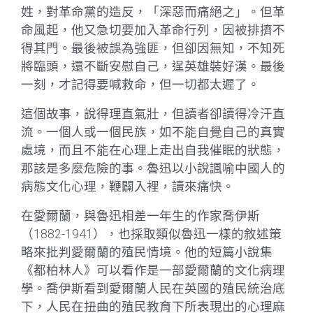
姓，對革命黨的造反，「深惡而痛絕之」。但革
命風起，他又急切要加入革命行列，因被排擠不
得其門。最後被誤為強匪，但卻因無知，不知死
將臨頭，還不斷安慰自己，逞英雄裝好漢。最後
一刻，才記得要喊救命，但一切都太遲了。
這個故事，說得理直氣壯，但讀者卻讀得冷汗直
流。一個人或一個民族，如不能自覺自己的真實
處境，而且不能在心理上走出自我催眠的狀態，
那該是多麼危險的事。魯迅以小說諷喻中國人的
病態文化心理，鞭闢入裡，讀來痛快。
在愛爾蘭，與魯迅相差一年生的作家喬伊斯
（1882-1941），也採取類似魯迅一樣的敘述策
略來批判愛爾蘭的殖民情境。他的短篇小說集
《都柏林人》可以看作是一部愛爾蘭的文化病理
學。喬伊斯看到愛爾蘭人民在英國的殖民統治底
下，人民在扭曲的殖民教育下所表現出的心理麻