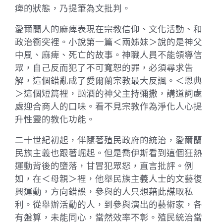
痺的狀態，乃提筆為文批判。
愛爾蘭人的麻痺表現在宗教信仰、文化活動、和
政治衝突裡。小說第一篇＜兩姊妹＞說的是神父
中風、麻痺、死亡的故事。神職人員不能領導信
眾，自己反而犯了不可寬恕的罪，必須尋求告
解，這個錯亂成了愛爾蘭宗教最大反諷。＜恩典
＞這個短篇裡，酗酒的神父主持彌撒，講道詞處
處迎合商人的口味。看不見宗教作為淨化人心提
升性靈的教化功能。
二十世紀初起，伴隨著殖民政府的統治，愛爾蘭
民族主義也跟著崛起。但是喬伊斯看到這個狂熱
運動背後的墮落，甘冒犯眾怒，直言批評。例
如，在＜母親＞裡，他舉民族主義人士的文藝復
興運動，方向錯誤，參與的人只想藉此謀取私
利。從舉辦活動的人，到參與演出的藝術家，各
有盤算，未能同心，當然效率不彰。殖民統治當