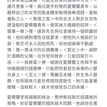
的未來做出選擇，只能在原來的環境中浮沈。＜
護花使者＞裡，兩位遊手好閒的愛爾蘭青年，以
壓榨自己的女性同胞身體來取得娛樂酒錢，毫無
羞恥之心。＜寄宿之家＞中的女主人默許女兒色
誘溫馴的愛爾蘭青年，使其掉入婚姻的陷阱。＜
憾事一樁＞裡，達菲先生與社會維持一個疏離狀
態，他的絕對理性自我要求，使他的人格陷於分
裂。希尼可夫人因他而死，但他卻麻痺不動感
情，像一尊冰冷的石頭雕像。＜對比＞中，麻醉
於酒精的父親，在外受到挫折，只能回家打小
孩。＜一抹微雲＞裡，被困在愛爾蘭土地與不愉
快婚姻裡的錢德樂，只能把怒氣發在無辜的小嬰
兒身上。＜泥土＞裡，瑪麗亞未婚，終生為人服
務，但到頭來只能在修道院度餘生。她只能蒙著
眼睛，自欺欺人，麻木地接受自己的命運。
愛爾蘭受英國殖民統治。喬伊斯採取迂迴諷喻的
策略，針砭愛爾蘭的殖民麻木問題。他說他在書