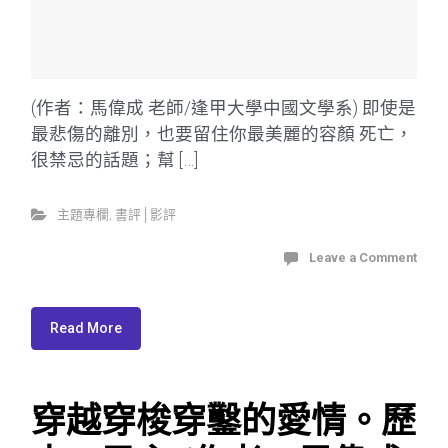
(作者：馬偉成 老師/逢甲大學中國文學系) 即使是
最悲傷的離別，也要留住你最美麗的容顏 死亡，
很禁忌的話題；幫 […]
主題專欄
,
書評│影評
Leave a Comment
Read More
穿越穿梭穿鑿的愛情。歷