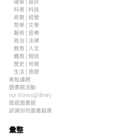
建築│設計
科普│科技
商管│經營
哲學│文學
藝術│音樂
政治│法律
教育│人文
體育│競技
歷史│地理
生活│旅遊
焦點議題
圖書館活動
our stories@library
逛逛圖書館
認識你的圖書館員
彙整