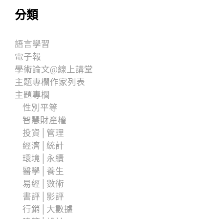
分類
語言學習
電子報
學術論文@線上講堂
主題專欄作家列表
主題專欄
性別平等
智慧財產權
投資│管理
經濟│統計
環境│永續
醫學│養生
易經│數術
書評│影評
行銷│大數據