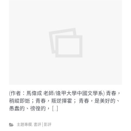
(作者：馬偉成 老師/逢甲大學中國文學系) 青春，
稍縱即逝；青春，叛逆揮霍； 青春，是美好的、
愚蠢的、徬徨的， […]
主題專欄
,
書評│影評