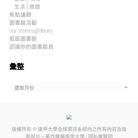
生活│旅遊
焦點議題
圖書館活動
our stories@library
逛逛圖書館
認識你的圖書館員
彙整
彙
整
版權所有 ©
逢甲大學
全球資訊系統內之所有內容及版
面設計－著作權屬
逢甲大學
|
隱私權聲明