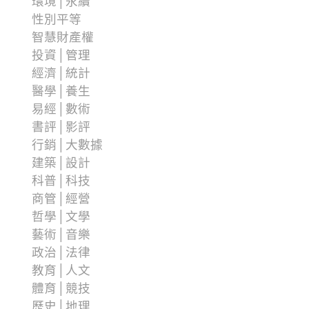
環境│永續
性別平等
智慧財產權
投資│管理
經濟│統計
醫學│養生
易經│數術
書評│影評
行銷│大數據
建築│設計
科普│科技
商管│經營
哲學│文學
藝術│音樂
政治│法律
教育│人文
體育│競技
歷史│地理