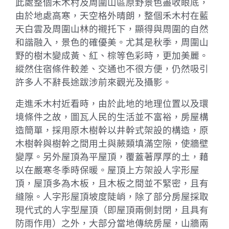
此處整個禾木村及周圍山區原野景色盡收眼底，
由於地處高寒，天空格外晴朗，整個禾木村在藍
天白雲及周圍山林的襯托下，顯得與周圍的自然
和諧融入，景色的確優美。尤其是秋季，周圍山
野的樹木變成黃、紅、棕等色彩時，更加美麗。
縱然住宿條件較差、交通也不很方便，仍然吸引
許多人不辭長途跋涉前來觀光及攝影。
走進禾木村近看時，由於此地的地理位置以及環
境條件之故，圖瓦人民的生活並不富裕，房屋構
造簡單，採用原木樹幹以井幹式架設的構造，原
木樹幹與樹幹之間用土與蕨類填滿空隙，使牆壁
變厚。另外屋頂為平屋頂，覆蓋著厚厚的土，藉
以在嚴寒冬季時保暖。屋頂上方架設人字形屋
頂，屋頂多為木板，且木板之間並不緊密，且有
縫隙。人字形屋頂坡度陡峭，除了部分房屋採取
現代式的人字型屋頂（即屋頂兩側封閉，且具有
防雨作用）之外，大部分當地傳統房屋，山牆兩