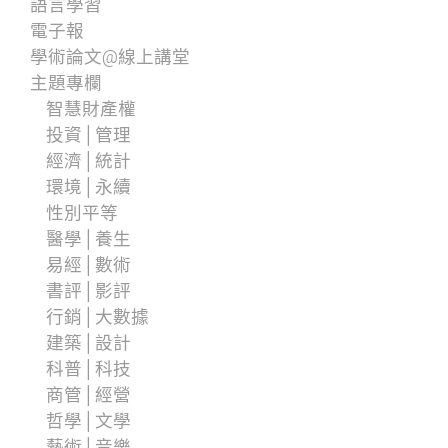
語言學習
電子報
學術論文@線上講堂
主題專欄
智慧財產權
投資│管理
經濟│統計
環境│永續
性別平等
醫學│養生
易經│數術
書評│影評
行銷│大數據
建築│設計
科普│科技
商管│經營
哲學│文學
藝術│音樂