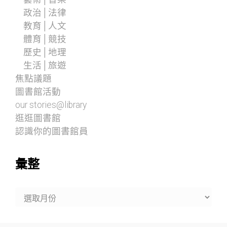
政治│法律
教育│人文
體育│競技
歷史│地理
生活│旅遊
焦點議題
圖書館活動
our stories@library
逛逛圖書館
認識你的圖書館員
彙整
彙
整