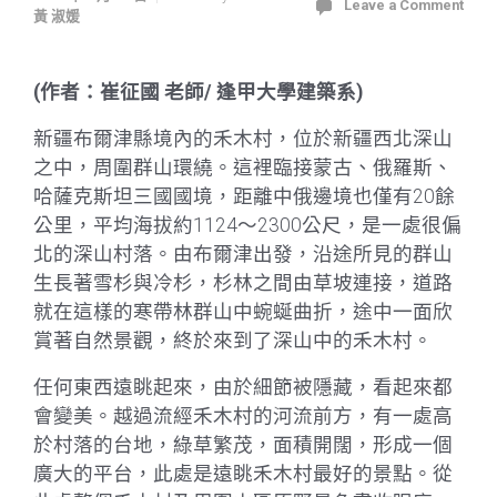
Leave a Comment
黃 淑媛
(作者：崔征國 老師/ 逢甲大學建築系)
新疆布爾津縣境內的禾木村，位於新疆西北深山
之中，周圍群山環繞。這裡臨接蒙古、俄羅斯、
哈薩克斯坦三國國境，距離中俄邊境也僅有20餘
公里，平均海拔約1124～2300公尺，是一處很偏
北的深山村落。由布爾津出發，沿途所見的群山
生長著雪杉與冷杉，杉林之間由草坡連接，道路
就在這樣的寒帶林群山中蜿蜒曲折，途中一面欣
賞著自然景觀，終於來到了深山中的禾木村。
任何東西遠眺起來，由於細節被隱藏，看起來都
會變美。越過流經禾木村的河流前方，有一處高
於村落的台地，綠草繁茂，面積開闊，形成一個
廣大的平台，此處是遠眺禾木村最好的景點。從