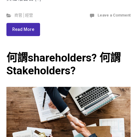
商管│經營
Leave a Comment
Read More
何謂shareholders? 何謂
Stakeholders?