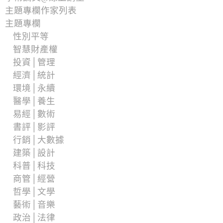
主題專欄作家列表
主題專欄
性別平等
智慧財產權
投資│管理
經濟│統計
環境│永續
醫學│養生
易經│數術
書評│影評
行銷│大數據
建築│設計
科普│科技
商管│經營
哲學│文學
藝術│音樂
政治│法律