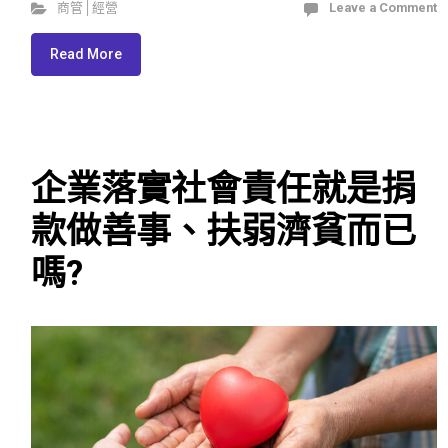
商管│經營
Leave a Comment
Read More
企業落實社會責任就是捐
款做善事、扶弱濟貧而已
嗎?