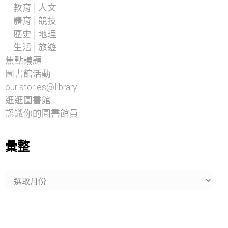
教育│人文
體育│競技
歷史│地理
生活│旅遊
焦點議題
圖書館活動
our stories@library
逛逛圖書館
認識你的圖書館員
彙整
彙
整